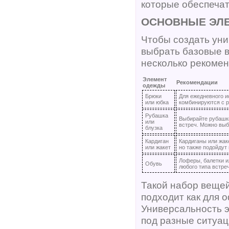
которые обеспечат
ОСНОВНЫЕ ЭЛЕ
Чтобы создать уни
выбрать базовые в
несколько рекомен
Элемент
Рекомендации
одежды
Брюки
Для ежедневного и
или юбка
комбинируются с р
Рубашка
Выбирайте рубашки
или
встреч. Можно выб
блузка
Кардиган
Кардиганы или жак
или жакет
но также подойдут
Лоферы, балетки и
Обувь
любого типа встре
Такой набор вещей
подходит как для о
Универсальность э
под разные ситуац