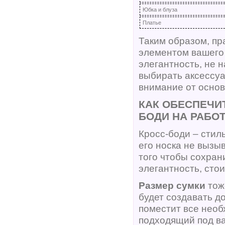
Юбка и блуза
Платье
Таким образом, п
элементом вашего 
элегантность, не 
выбирать аксессуа
внимание от осно
КАК ОБЕСПЕЧИ
БОДИ НА РАБО
Кросс-боди – стил
его носка не вызы
того чтобы сохран
элегантность, сто
Размер сумки
тож
будет создавать д
поместит все необ
подходящий под в