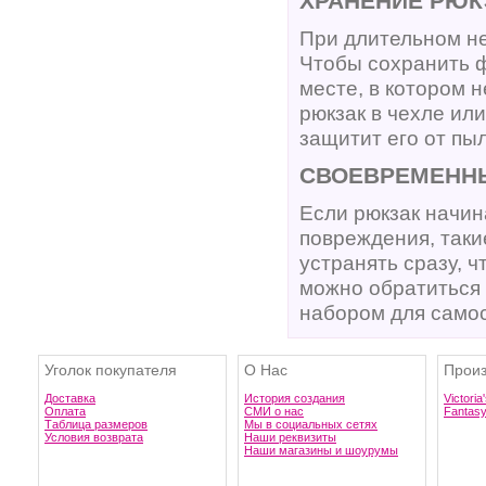
ХРАНЕНИЕ РЮК
При длительном не
Чтобы сохранить ф
месте, в котором 
рюкзак в чехле или
защитит его от пы
СВОЕВРЕМЕНН
Если рюкзак начин
повреждения, таки
устранять сразу, 
можно обратиться 
набором для самос
Уголок покупателя
О Нас
Произ
Доставка
История создания
Victoria
Оплата
СМИ о нас
Fantas
Таблица размеров
Мы в социальных сетях
Условия возврата
Наши реквизиты
Наши магазины и шоурумы