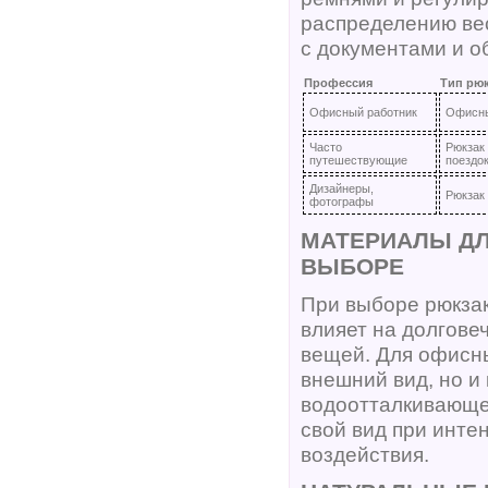
распределению ве
с документами и о
Профессия
Тип рюк
Офисный работник
Офисны
Часто
Рюкзак
путешествующие
поездо
Дизайнеры,
Рюкзак 
фотографы
МАТЕРИАЛЫ ДЛ
ВЫБОРЕ
При выборе рюкзак
влияет на долгове
вещей. Для офисны
внешний вид, но и
водоотталкивающей
свой вид при инте
воздействия.