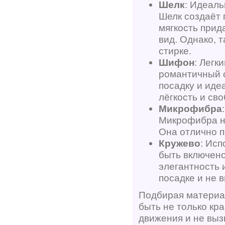
Шелк
: Идеаль
Шелк создаёт 
мягкость прид
вид. Однако, 
стирке.
Шифон
: Легк
романтичный 
посадку и иде
лёгкость и св
Микрофибра
Микрофибра не
Она отлично п
Кружево
: Исп
быть включено
элегантность 
посадке и не 
Подбирая материал
быть не только кра
движения и не выз