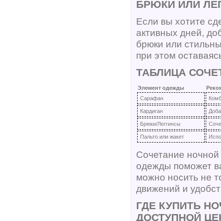
БРЮКИ ИЛИ ЛЕ
Если вы хотите сд
активных дней, до
брюки или стильны
при этом оставаяс
ТАБЛИЦА СОЧЕ
Элемент одежды
Реко
Сарафан
Комб
Кардиган
Доба
Брюки/Леггинсы
Соче
Пальто или жакет
Испо
Сочетание ночной
одежды поможет в
можно носить не т
движений и удобст
ГДЕ КУПИТЬ Н
ДОСТУПНОЙ ЦЕ