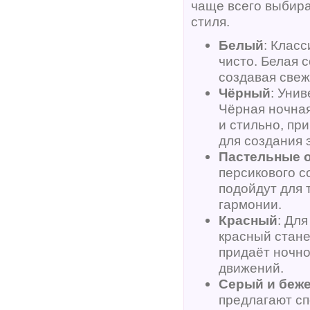
чаще всего выбира
стиля.
Белый
: Клас
чисто. Белая 
создавая свеж
Чёрный
: Уни
Чёрная ночная
и стильно, пр
для создания 
Пастельные о
персикового с
подойдут для 
гармонии.
Красный
: Для
красный стане
придаёт ночно
движений.
Серый и беж
предлагают сп