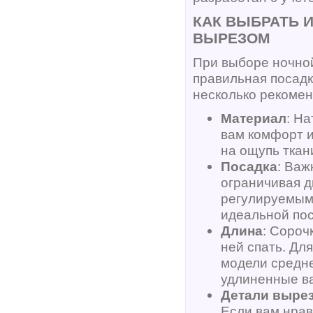
КАК ВЫБРАТЬ 
ВЫРЕЗОМ
При выборе ночной
правильная посадк
несколько рекомен
Материал
: На
вам комфорт и
на ощупь ткан
Посадка
: Важ
ограничивая д
регулируемым
идеальной пос
Длина
: Сороч
ней спать. Дл
модели средне
удлиненные в
Детали выре
Если вам нрав