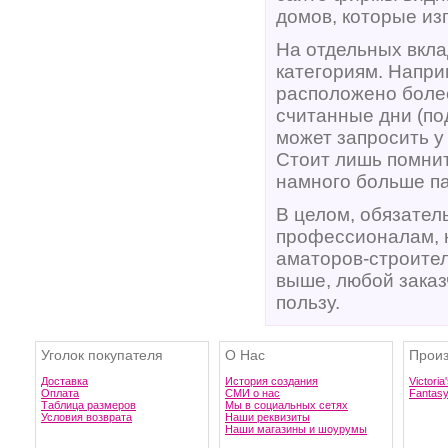
домов, которые из
На отдельных вкла
категориям. Напри
расположено более
считанные дни (по
может запросить у
Стоит лишь помнит
намного больше п
В целом, обязател
профессионалам, н
аматоров-строител
выше, любой заказ
пользу.
Уголок покупателя
О Нас
Произ
Доставка
История создания
Victoria
Оплата
СМИ о нас
Fantas
Таблица размеров
Мы в социальных сетях
Условия возврата
Наши реквизиты
Наши магазины и шоурумы