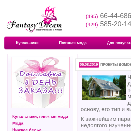
66-44-68
(495)
585-20-1
(929)
Купальники
Пляжная мода
Для покупат
05.08.2019
ПРОЕКТЫ ДОМОВ
Ч
д
п
м
д
основу, его тип и в
Купальники, пляжная мода
К важнейшим парам
Мода
недолгого изучени
Нижнее белье