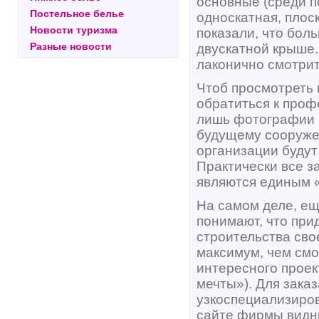
основные (среди п
Постельное белье
односкатная, плос
Новости туризма
показали, что бол
Разные новости
двускатной крыше.
лаконично смотрит
Чтоб просмотреть 
обратиться к проф
лишь фотографии г
будущему сооружен
организации будут
Практически все з
являются единым «
На самом деле, ещ
понимают, что при
строительства сво
максимум, чем смо
интересного проек
мечты»). Для зака
узкоспециализиро
сайте фирмы видн