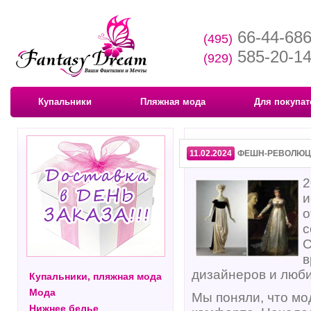
66-44-68
(495)
585-20-1
(929)
Купальники
Пляжная мода
Для покупат
11.02.2024
ФЕШН-РЕВОЛЮЦ
2
и
о
с
С
в
дизайнеров и люб
Купальники, пляжная мода
Мода
Мы поняли, что мо
Нижнее белье