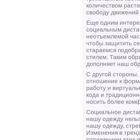
количеством раст
свободу движений 
Еще одним интере
социальным диста
неотъемлемой час
чтобы защитить се
стараемся подобра
стилем. Таким обр
дополняет наш обр
С другой стороны,
отношение к форм
работу и виртуаль
кода и традиционн
носить более комф
Социальное дистан
нашу одежду нель
нашу одежду, стре
Изменения в трен
отражением этих п