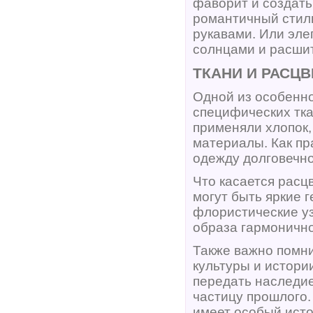
фаворит и создать
романтичный стил
рукавами. Или эле
солнцами и расши
ТКАНИ И РАСЦВ
Одной из особенно
специфических тка
применяли хлопок,
материалы. Как пр
одежду долговечно
Что касается расц
могут быть яркие 
флористические уз
образа гармонично
Также важно помни
культуры и истори
передать наследие
частицу прошлого.
имеет особый ист