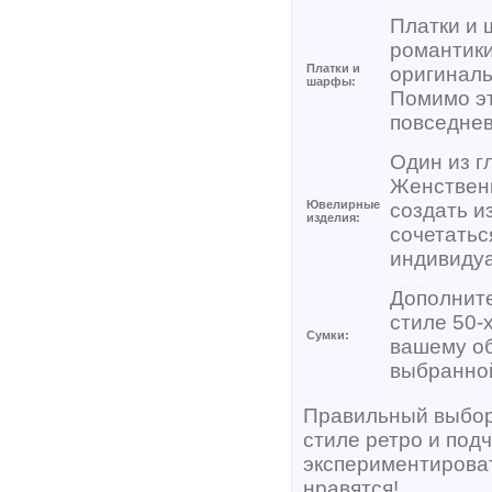
Платки и 
романтики
Платки и
оригиналь
шарфы:
Помимо эт
повседнев
Один из г
Женственн
Ювелирные
создать и
изделия:
сочетатьс
индивидуа
Дополните
стиле 50-
Сумки:
вашему об
выбранной
Правильный выбор
стиле ретро и под
экспериментироват
нравятся!