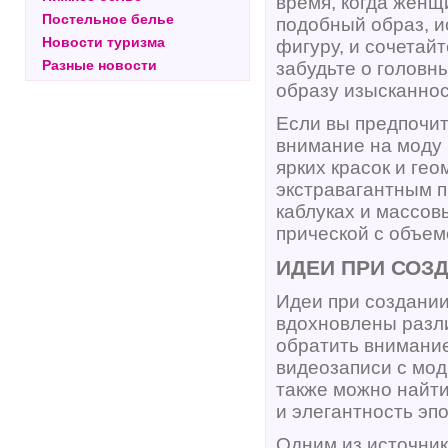
время, когда женщ
Постельное белье
подобный образ, и
Новости туризма
фигуру, и сочетайт
Разные новости
забудьте о головн
образу изысканнос
Если вы предпочит
внимание на моду 
ярких красок и ге
экстравагантным п
каблуках и массов
прической с объем
ИДЕИ ПРИ СОЗ
Идеи при создании
вдохновлены разли
обратить внимани
видеозаписи с мо
также можно найти
и элегантность эпо
Одним из источник