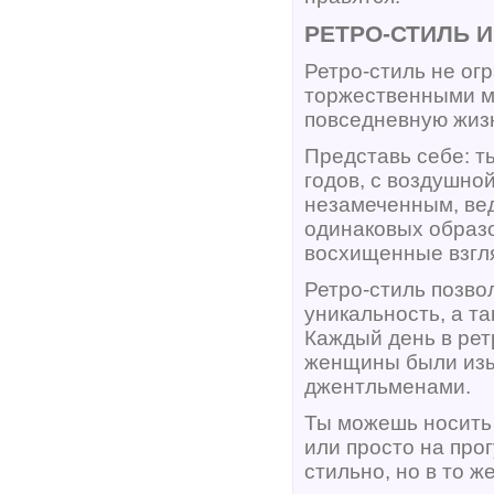
РЕТРО-СТИЛЬ 
Ретро-стиль не ог
торжественными ме
повседневную жизн
Представь себе: т
годов, с воздушно
незамеченным, ве
одинаковых образо
восхищенные взгля
Ретро-стиль позво
уникальность, а т
Каждый день в ретр
женщины были изы
джентльменами.
Ты можешь носить 
или просто на прог
стильно, но в то 