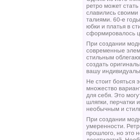
ретро может стать
славились своими
талиями. 60-е год
юбки и платья в ст
сформировалось це
При создании модн
современные элем
стильным облегаю
создать оригиналь
вашу индивидуальн
Не стоит бояться 
множество вариан
для себя. Это мог
шляпки, перчатки 
необычным и стил
При создании модн
умеренности. Ретр
прошлого, но это 
десятилетий. Необ