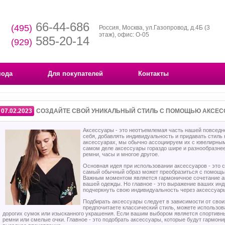
66-44-686
(495)
Россия, Москва, ул.Газопровод, д.4Б (3
этаж), офис: О-05
585-20-14
(929)
мода
Для покупателей
Контакты
07.02.2023
СОЗДАЙТЕ СВОЙ УНИКАЛЬНЫЙ СТИЛЬ С ПОМОЩЬЮ АКСЕС
Аксессуары - это неотъемлемая часть нашей повседн
себя, добавлять индивидуальность и придавать стиль
аксессуарах, мы обычно ассоциируем их с ювелирным
самом деле аксессуары гораздо шире и разнообразнее
ремни, часы и многое другое.
Основная идея при использовании аксессуаров - это с
самый обычный образ может преобразиться с помощь
Важным моментом является гармоничное сочетание а
вашей одежды. Но главное - это выражение ваших ин
подчеркнуть свою индивидуальность через аксессуар
Подбирать аксессуары следует в зависимости от свои
предпочитаете классический стиль, можете использов
дорогих сумок или изысканного украшения. Если вашим выбором является спортивны
ремни или смелые очки. Главное - это подобрать аксессуары, которые будут гармон