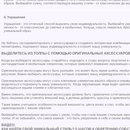
образа. Выбирайте сумку, соответствующую вашему стилю - от классических до м
4. Украшения
Украшения - это отличный способ выразить свою индивидуальность. Выбирайте ук
личность - от классических до смелых и необычных. Кольца, серьги, ожерелья, бра
уникальный образ.
Не бойтесь экспериментировать с аксессуарами и создавать интересные комбинации
неповторимо, подчеркнут вашу индивидуальность и отразят вашу уникальность.
ВЫДЕЛИТЕСЬ ИЗ ТОЛПЫ С ПОМОЩЬЮ ОРИГИНАЛЬНЫХ АКСЕССУАРО
Когда вы выбираете аксессуары, старайтесь подходить к этому вопросу творчески и
нестандартным и необычным элементам, которые привлекут внимание окружающих и
Оригинальные аксессуары могут быть разными: это может быть яркая шляпа, необы
рисунком. Важно выбирать аксессуары, которые отражают вашу индивидуальность и
Оригинальные аксессуары могут стать ключевым элементом вашего образа и оправд
выделиться и подчеркнуть вашу уникальность. Когда окружающие люди видят оригин
восхищаться вашим стилем и элегантностью.
Важно помнить, что оригинальные аксессуары должны быть гармонично сочетаемыми
быть лишними или утомлять внешний вид, а должны добавлять красоты и привлекате
Также важно учитывать особенности вашей внешности, цвета волос и глаз, чтобы а
гармонировали с вашим образом.
Выбирайте оригинальные аксессуары с умом, чтобы они стали вашим стильным зак
толпы. И не забывайте, что самое важное - это быть уверенным в себе и своем выбо
ВИДЕО:
КАК НАЙТИ СВОЙ УНИКАЛЬНЫЙ СТИЛЬ? 5 ШАГОВ К ОБРЕТЕНИЮ СОБ