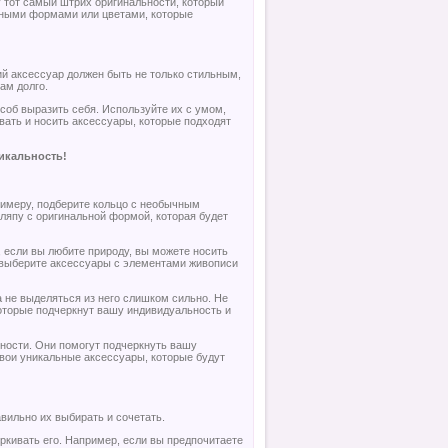
 тот самый штрих оригинальности, который
чными формами или цветами, которые
й аксессуар должен быть не только стильным,
ам долго.
особ выразить себя. Используйте их с умом,
вать и носить аксессуары, которые подходят
никальность!
римеру, подберите кольцо с необычным
ляпу с оригинальной формой, которая будет
 если вы любите природу, вы можете носить
 выберите аксессуары с элементами живописи
а не выделяться из него слишком сильно. Не
которые подчеркнут вашу индивидуальность и
ности. Они помогут подчеркнуть вашу
свои уникальные аксессуары, которые будут
вильно их выбирать и сочетать.
кивать его. Например, если вы предпочитаете