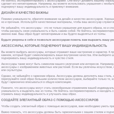
Не бойтесь экспериментировать с аксессуарами. Они могут добавить вашему образу
сделает его неповторимым. Например, вы можете использовать украшения с необы
подчеркнут вашу индивидуальность и привлекут внимание.
ДИЗАЙН И КАЧЕСТВО ВАЖНЫ
Помимо уникальности, обратите внимание на дизайн и качество аксессуаров. Хороши
но и прочным. Используйте качественные материалы, чтобы ваш аксессуар служил в
Не забывайте, что аксессуары - это не только украшение для вашего образа, но и сп
чтобы раскрыть свою уникальность и быть самим собой. Не бойтесь экспериментиро
именно вам. Ваш образ будет неповторимым и вы будете выделяться из толпы.
Будьте уверены в себе и позвольте аксессуарам помочь вам выразить вашу у
АКСЕССУАРЫ, КОТОРЫЕ ПОДЧЕРКНУТ ВАШУ ИНДИВИДУАЛЬНОСТЬ
Вы можете выбрать аксессуары, которые отражают ваше настроение и характер. К п
камнем, который будет символизировать ваши внутренние качества. Или выберите ш
подчеркивать вашу индивидуальность и чувство стиля.
Аксессуары также могут быть символом вашего увлечения или интересов. Например,
аксессуары с изображением животных или растений. Если вы увлечены искусством,
или скульптуры.
Однако, не забывайте о гармонии образа. Аксессуары должны дополнять ваш стиль, 
перегружайте свой образ большим количеством аксессуаров, выбирайте только те, 
будут гармонично вписываться в общую композицию.
Помните, что аксессуары могут стать своеобразным отражением вашей индивидуаль
уникальность и выделить вас из толпы. Не бойтесь экспериментировать и находить 
отражать вашу индивидуальность и улучшать ваш образ.
СОЗДАЙТЕ ЭЛЕГАНТНЫЙ ОБРАЗ С ПОМОЩЬЮ АКСЕССУАРОВ
Чтобы создать элегантный образ с помощью аксессуаров, вам необходимо уметь пра
Важно помнить, что аксессуары должны быть гармоничными с вашим стилем и подчер