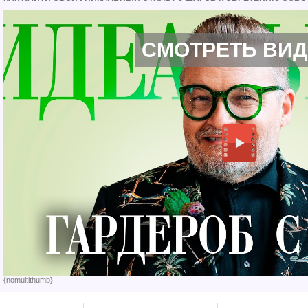
СМОТРЕТЬ ВИ
{nomultithumb}