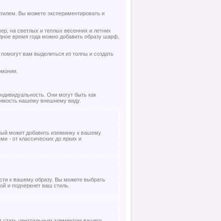
стилем. Вы можете экспериментировать и
ер, на светлых и теплых весенних и летних
одное время года можно добавить образу шарф,
помогут вам выделиться из толпы и создать
рмонии.
ндивидуальность. Они могут быть как
римость нашему внешнему виду.
торый может добавить изюминку к вашему
и - от классических до ярких и
ости к вашему образу. Вы можете выбрать
ой и подчеркнет ваш стиль.
ет стать центральным элементом вашего