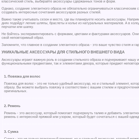
классический стиль, выбирайте аксессуары сдержанных тонов и форм.
Однако, создание элегантного образа не обязательно ограничиваться классическим 
создавать интересные сочетания аксессуаров разных стилей.
Важно также учитывать сезон и место, где вы планируете носить аксессуары. Наприм
днях подойдут легкие шляпы, браслеты и колье из натуральных материалов. А в хол
перчатки или шапку.
Не бойтесь экспериментировать с формами, цветами и фактурами аксессуаров. Они 
свой неповторимый образ.
Запомните, что главное в создании элегантного образа - это ваше чувство стиля и га
УНИКАЛЬНЫЕ АКСЕССУАРЫ ДЛЯ СТИЛЬНОГО ВНЕШНЕГО ВИДА
Аксессуары играют важную роль в создании стильного образа и подчеркивают нашу и
функциональными предметами, так и элементами декора, которые придают неповто
1. Повязка для волос
Повязка для волос - это не только удобный аксессуар, но и стильный элемент, ко
образу. Вы можете выбрать повязку в соответствии с вашим стилем и предпочтениям
оригинальных.
2. Ремень
Ремень - это аксессуар, который помогает подчеркнуть талию и добавить элегантн
ремень с интересной пряжкой или узором, который будет сочетаться с вашей одежд
3. Сумка
Сумка - это не только практичный предмет, но и стильный аксессуар, который мож