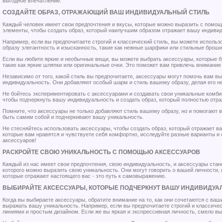
выгодное впечатление.
СОЗДАЙТЕ ОБРАЗ, ОТРАЖАЮЩИЙ ВАШ ИНДИВИДУАЛЬНЫЙ СТИЛЬ
Каждый человек имеет свои предпочтения и вкусы, которые можно выразить с помо
элементы, чтобы создать образ, который наилучшим образом отражает вашу индиви
Например, если вы предпочитаете строгий и классический стиль, вы можете исполь
образу элегантность и изысканность, такие как нежные шарфики или стильные броши
Если вы любите яркие и необычные вещи, вы можете выбрать аксессуары, которые б
такие как яркие шляпки или оригинальные очки. Это поможет вам привлечь внимание
Независимо от того, какой стиль вы предпочитаете, аксессуары могут помочь вам в
индивидуальность. Они добавляют особый шарм и стиль вашему образу, делая его 
Не бойтесь экспериментировать с аксессуарами и создавать свои уникальные комбин
чтобы подчеркнуть вашу индивидуальность и создать образ, который полностью отра
Помните, что аксессуары не только добавляют стиль вашему образу, но и помогают 
быть самим собой и подчеркивают вашу уникальность.
Не стесняйтесь использовать аксессуары, чтобы создать образ, который отражает в
которые вам нравятся и чувствуете себя комфортно, исследуйте разные варианты и
аксессуаров!
РАСКРОЙТЕ СВОЮ УНИКАЛЬНОСТЬ С ПОМОЩЬЮ АКСЕССУАРОВ
Каждый из нас имеет свои предпочтения, свою индивидуальность, и аксессуары ст
которого можно выразить свою уникальность. Они могут говорить о вашей личности, 
которые отражают настоящего вас - это путь к самовыражению.
ВЫБИРАЙТЕ АКСЕССУАРЫ, КОТОРЫЕ ПОДЧЕРКНУТ ВАШУ ИНДИВИДУА
Когда вы выбираете аксессуары, обратите внимание на то, как они сочетаются с ва
выражать вашу уникальность. Например, если вы предпочитаете строгий и классиче
линиями и простым дизайном. Если же вы яркая и экспрессивная личность, смело в