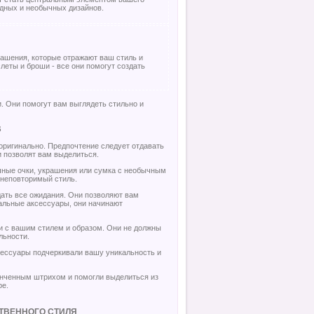
одных и необычных дизайнов.
рашения, которые отражают ваш стиль и
слеты и броши - все они помогут создать
. Они помогут вам выглядеть стильно и
В
 оригинально. Предпочтение следует отдавать
 позволят вам выделиться.
чные очки, украшения или сумка с необычным
 неповторимый стиль.
ать все ожидания. Они позволяют вам
альные аксессуары, они начинают
 с вашим стилем и образом. Они не должны
льности.
ксессуары подчеркивали вашу уникальность и
онченным штрихом и помогли выделиться из
ре.
СТВЕННОГО СТИЛЯ