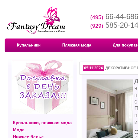
66-44-68
(495)
585-20-1
(929)
Купальники
Пляжная мода
Для покупат
05.11.2024
ДЕКОРАТИВНОЕ 
Д
ч
п
с
П
п
и
Купальники, пляжная мода
Мода
О
Нижнее белье