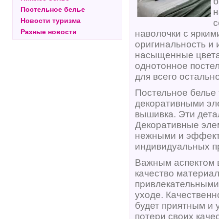
б
Постельное белье
н
Новости туризма
с
Разные новости
наволочки с ярким
оригинальность и 
насыщенные цвета
однотонное постел
для всего остально
Постельное белье
декоративными эле
вышивка. Эти дета
Декоративные элем
нежными и эффектн
индивидуальных п
Важным аспектом в
качество материал
привлекательными
уходе. Качественн
будет приятным и 
потери своих качес