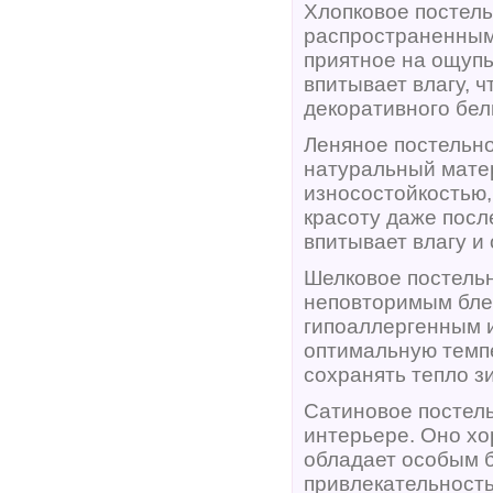
Хлопковое постель
распространенным
приятное на ощупь
впитывает влагу, 
декоративного бел
Леняное постельно
натуральный мате
износостойкостью,
красоту даже посл
впитывает влагу и
Шелковое постельн
неповторимым блес
гипоаллергенным 
оптимальную темпе
сохранять тепло з
Сатиновое постель
интерьере. Оно хо
обладает особым б
привлекательность