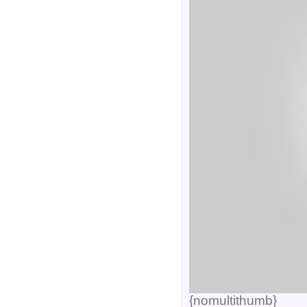
{nomultithumb}