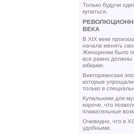
Только будучи оде
купаться.
РЕВОЛЮЦИОННЫ
ВЕКА
В XIX веке произо
начала менять сво
Женщинам было поз
все равно должны
юбками.
Викторианская эпо
которые упрощали
только в специаль
Купальники для му
короче, что позво
плавательные воз
Очевидно, что в X
удобными.