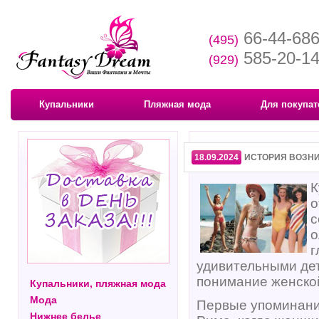
66-44-68
(495)
585-20-1
(929)
Купальники
Пляжная мода
Для покупат
18.09.2024
ИСТОРИЯ ВОЗН
К
о
с
о
г
удивительными де
понимание женско
Купальники, пляжная мода
Мода
Первые упоминания
Нижнее белье