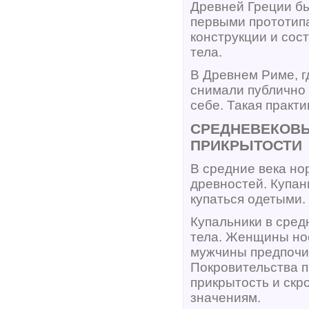
Древней Греции б
первыми прототипа
конструкции и сос
тела.
В Древнем Риме, г
снимали публично п
себе. Такая практ
СРЕДНЕВЕКОВЫ
ПРИКРЫТОСТИ
В средние века но
древностей. Купа
купаться одетыми.
Купальники в сред
тела. Женщины нос
мужчины предпочит
Покровительства п
прикрытость и скр
значениям.