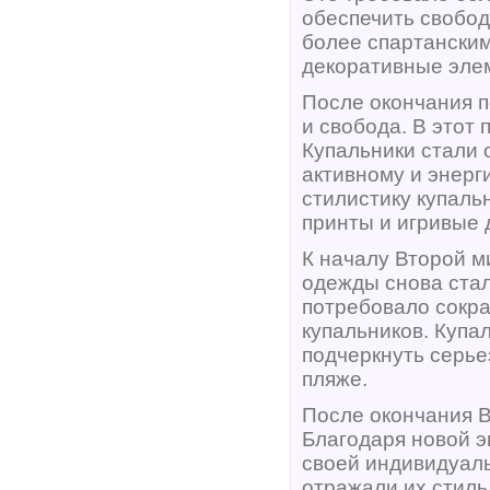
обеспечить свобод
более спартанским
декоративные эле
После окончания 
и свобода. В этот
Купальники стали 
активному и энерг
стилистику купаль
принты и игривые 
К началу Второй м
одежды снова ста
потребовало сокра
купальников. Купа
подчеркнуть серье
пляже.
После окончания 
Благодаря новой 
своей индивидуаль
отражали их стиль