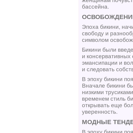
женщинам почувств
бассейна.
ОСВОБОЖДЕНИЕ
Эпоха бикини, нач
свободу и разнообр
символом освобож
Бикини были введе
и консервативных 
эмансипации и вол
и следовать собст
В эпоху бикини по
Вначале бикини б
низкими трусиками
временем стиль би
открывать еще бол
уверенность.
МОДНЫЕ ТЕНД
В эпоху бикини по