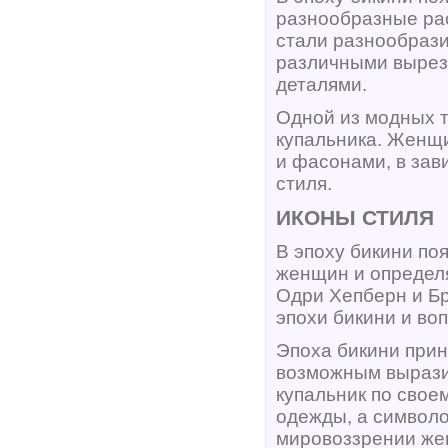
разнообразные ра
стали разнообрази
различными вырез
деталями.
Одной из модных т
купальника. Женщ
и фасонами, в зав
стиля.
ИКОНЫ СТИЛЯ
В эпоху бикини по
женщин и определ
Одри Хепберн и Б
эпохи бикини и во
Эпоха бикини прин
возможным вырази
купальник по свое
одежды, а символ
мировоззрении же