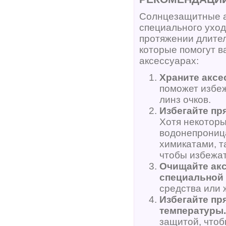
Солнцезащитные ак
специального уход
протяжении длител
которые помогут в
аксессуарах:
Храните аксе
поможет избе
линз очков.
Избегайте пр
Хотя некотор
водонепроница
химикатами, т
чтобы избежат
Очищайте акс
специальной 
средства или 
Избегайте пр
температуры.
защитой, чтоб