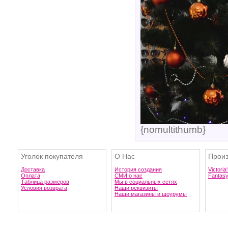
{nomultithumb}
Уголок покупателя
О Нас
Произ
Доставка
История создания
Victoria
Оплата
СМИ о нас
Fantas
Таблица размеров
Мы в социальных сетях
Условия возврата
Наши реквизиты
Наши магазины и шоурумы