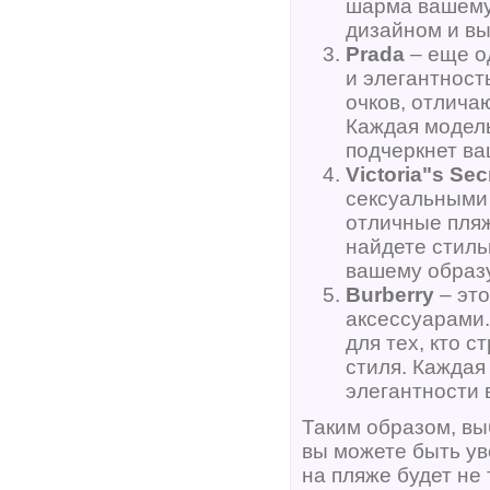
шарма вашему
дизайном и вы
Prada
– еще о
и элегантност
очков, отлича
Каждая модель
подчеркнет в
Victoria"s Sec
сексуальными 
отличные пляж
найдете стиль
вашему образу
Burberry
– это
аксессуарами.
для тех, кто 
стиля. Каждая
элегантности 
Таким образом, вы
вы можете быть ув
на пляже будет не