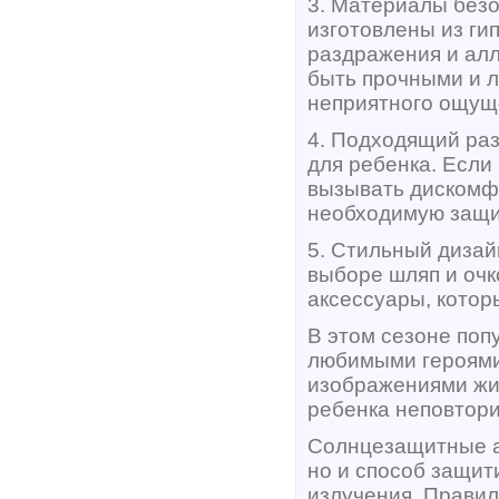
3. Материалы безо
изготовлены из ги
раздражения и алл
быть прочными и л
неприятного ощуще
4. Подходящий раз
для ребенка. Если
вызывать дискомфо
необходимую защи
5. Стильный дизай
выборе шляп и очк
аксессуары, которы
В этом сезоне поп
любимыми героями
изображениями жи
ребенка неповтори
Солнцезащитные ак
но и способ защит
излучения. Правил