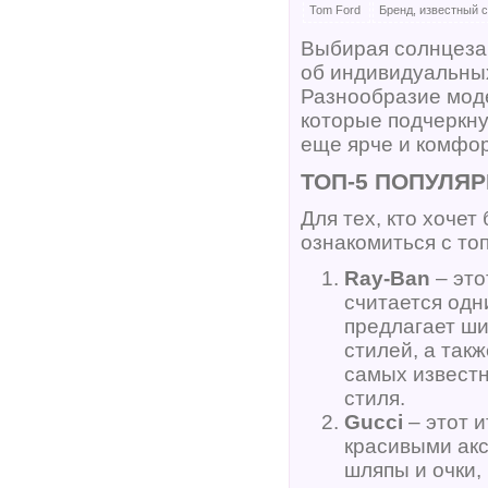
Tom Ford
Бренд, известный 
Выбирая солнцезащ
об индивидуальных
Разнообразие моде
которые подчеркну
еще ярче и комфо
ТОП-5 ПОПУЛЯ
Для тех, кто хочет
ознакомиться с то
Ray-Ban
– это
считается одн
предлагает ш
стилей, а так
самых известн
стиля.
Gucci
– этот 
красивыми акс
шляпы и очки,