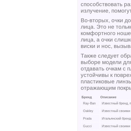
способствовать ра
излучение, помогу
Во-вторых, очки д
лица. Это не тольк
комфортного ношен
лица, а очки слиш
виски и нос, вызы
Также следует обр
выборе модели дл
отдавать очкам с 
устойчивы к повре
пластиковые линзы
отражающим покр
Бренд
Описание
Ray-Ban
Известный бренд, 
Oakley
Известный своими 
Prada
Итальянский бренд
Gucci
Известный своими 