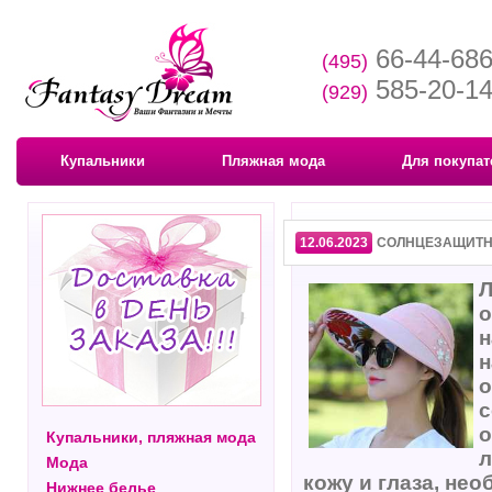
66-44-68
(495)
585-20-1
(929)
Купальники
Пляжная мода
Для покупат
12.06.2023
СОЛНЦЕЗАЩИТН
Л
о
н
н
о
с
о
Купальники, пляжная мода
л
Мода
кожу и глаза, не
Нижнее белье