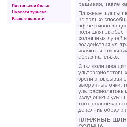
решения, такие к
Постельное белье
Новости туризма
Пляжные шляпы яв
Разные новости
не только способны
эффективно защищ
поля шляпок обес
солнечных лучей н
воздействия ультр
являются стильны
образ на пляже.
Очки солнцезащитн
ультрафиолетовых 
зрению, вызывая о
выбранные очки, т
ультрафиолетовым
излучения и улучш
того, солнцезащит
дополнив образ и 
ПЛЯЖНЫЕ ШЛЯ
СОЛНЦА