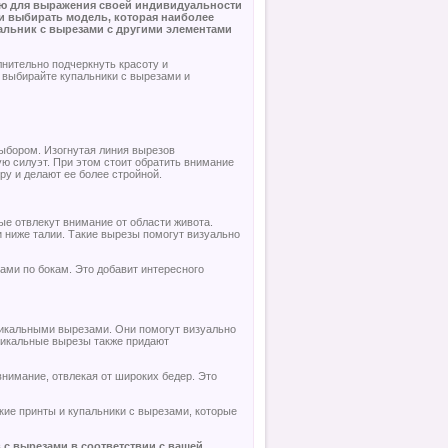
ью для выражения своей индивидуальности
и выбирать модель, которая наиболее
пальник с вырезами с другими элементами
лнительно подчеркнуть красоту и
 выбирайте купальники с вырезами и
ыбором. Изогнутая линия вырезов
ю силуэт. При этом стоит обратить внимание
у и делают ее более стройной.
е отвлекут внимание от области живота.
ниже талии. Такие вырезы помогут визуально
ами по бокам. Это добавит интересного
тикальными вырезами. Они помогут визуально
тикальные вырезы также придают
внимание, отвлекая от широких бедер. Это
ие принты и купальники с вырезами, которые
с вырезами в соответствии с вашей