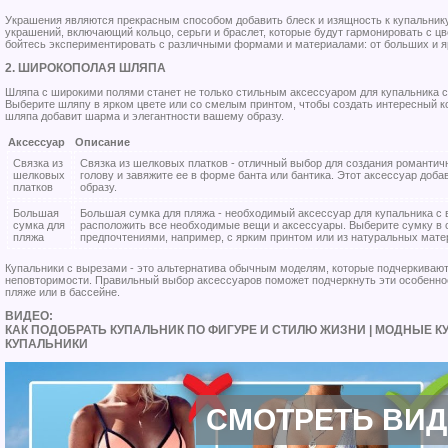
Украшения являются прекрасным способом добавить блеск и изящность к купальник
украшений, включающий кольцо, серьги и браслет, которые будут гармонировать с ц
бойтесь экспериментировать с различными формами и материалами: от больших и яр
2. ШИРОКОПОЛАЯ ШЛЯПА
Шляпа с широкими полями станет не только стильным аксессуаром для купальника с 
Выберите шляпу в ярком цвете или со смелым принтом, чтобы создать интересный 
шляпа добавит шарма и элегантности вашему образу.
Аксессуар
Описание
Связка из
Связка из шелковых платков - отличный выбор для создания романтичн
шелковых
голову и завяжите ее в форме банта или бантика. Этот аксессуар доб
платков
образу.
Большая
Большая сумка для пляжа - необходимый аксессуар для купальника с
сумка для
расположить все необходимые вещи и аксессуары. Выберите сумку в 
пляжа
предпочтениями, например, с ярким принтом или из натуральных мате
Купальники с вырезами - это альтернатива обычным моделям, которые подчеркивают
неповторимости. Правильный выбор аксессуаров поможет подчеркнуть эти особеннос
пляже или в бассейне.
ВИДЕО:
КАК ПОДОБРАТЬ КУПАЛЬНИК ПО ФИГУРЕ И СТИЛЮ ЖИЗНИ | МОДНЫЕ К
КУПАЛЬНИКИ
СМОТРЕТЬ ВИ