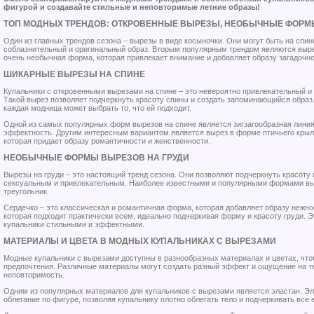
фигурой и создавайте стильные и неповторимые летние образы!
ТОП МОДНЫХ ТРЕНДОВ: ОТКРОВЕННЫЕ ВЫРЕЗЫ, НЕОБЫЧНЫЕ ФОРМ
Один из главных трендов сезона – вырезы в виде косыночки. Они могут быть на спине
соблазнительный и оригинальный образ. Вторым популярным трендом являются выре
очень необычная форма, которая привлекает внимание и добавляет образу загадочн
ШИКАРНЫЕ ВЫРЕЗЫ НА СПИНЕ
Купальники с откровенными вырезами на спине – это невероятно привлекательный и
Такой вырез позволяет подчеркнуть красоту спины и создать запоминающийся образ.
каждая модница может выбрать то, что ей подходит.
Одной из самых популярных форм вырезов на спине является зигзагообразная линия
эффектность. Другим интересным вариантом является вырез в форме птичьего крыла
которая придает образу романтичности и женственности.
НЕОБЫЧНЫЕ ФОРМЫ ВЫРЕЗОВ НА ГРУДИ
Вырезы на груди – это настоящий тренд сезона. Они позволяют подчеркнуть красоту 
сексуальным и привлекательным. Наиболее известными и популярными формами выр
треугольник.
Сердечко – это классическая и романтичная форма, которая добавляет образу нежно
которая подходит практически всем, идеально подчеркивая форму и красоту груди.
купальники стильными и эффектными.
МАТЕРИАЛЫ И ЦВЕТА В МОДНЫХ КУПАЛЬНИКАХ С ВЫРЕЗАМИ
Модные купальники с вырезами доступны в разнообразных материалах и цветах, чт
предпочтения. Различные материалы могут создать разный эффект и ощущение на те
неповторимость.
Одним из популярных материалов для купальников с вырезами является эластан. Эл
облегание по фигуре, позволяя купальнику плотно облегать тело и подчеркивать все 