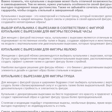
Важно помнить, что купальник с вырезами может быть отличной возможност
и самовыражения. Тем не менее, нужно учитывать особенности своей фигуры 
выгодно подчеркнет ваши достоинства. Также не забывайте сочетать свой ку
гардероба, чтобы создать стильный и завершенный образ.
Купальники с вырезами - это новаторский и стильный тренд, который позволяет допо
сексуальность каждой женщины. Будьте смелы и уверены в своей идеальной фигуре,
создавайте неповторимые образы!
ВЫБОР КУПАЛЬНИКА С ВЫРЕЗАМИ В СООТВЕТСТВИИ С ФИГУРОЙ
КУПАЛЬНИК С ВЫРЕЗАМИ ДЛЯ ФИГУРЫ ПЕСОЧНЫЕ ЧАСЫ
Для женщин с фигурой песочные часы, купальники с вырезами являются отличным в
подчеркивает естественные изгибы талии и бедер, создавая эффектную и женственну
на модели с вертикальными или диагональными вырезами, которые продлевают фигур
КУПАЛЬНИК С ВЫРЕЗАМИ ДЛЯ ФИГУРЫ ЯБЛОКО
Женщинам с фигурой яблоко рекомендуется выбирать купальники с вырезами, которы
Лучше отдать предпочтение моделям с горизонтальными вырезами, расположенными 
создать эффект сужения талии и сделают фигуру более стройной.
Наиболее выгодное решение для фигуры яблоко – это бикини с декоративными вырез
элемента в дизайн и сделает образ более стильным и модным.
КУПАЛЬНИК С ВЫРЕЗАМИ ДЛЯ ФИГУРЫ ГРУША
Для женщин с фигурой груша и широкими бедрами стоит выбирать купальники с вер
создать более сбалансированный силуэт и сделать талию более выразительной. Вер
дополнительную стройность и элегантность фигуре.
Купальник с декоративными вырезами на бюсте подчеркнет его красоту и привлечет 
создаст гармоничный образ и сделает фигуру груша более пропорциональной.
Стилягам и модницам подойдут откровенные вырезы, необычные формы, яркие морск
выгодно подчеркнут их индивидуальность и стиль.
Смело экспериментируйте с модными трендами и особенностями купальников 