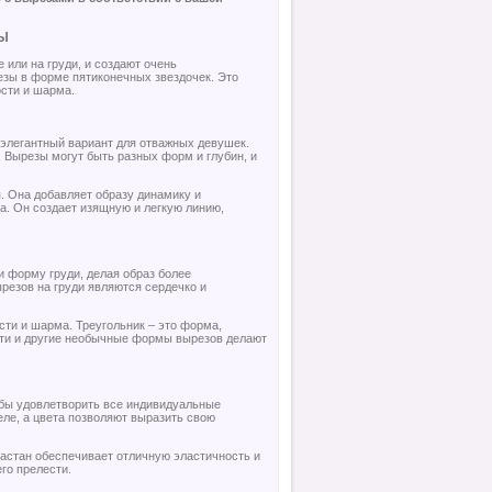
Ы
 или на груди, и создают очень
зы в форме пятиконечных звездочек. Это
ости и шарма.
 элегантный вариант для отважных девушек.
 Вырезы могут быть разных форм и глубин, и
. Она добавляет образу динамику и
. Он создает изящную и легкую линию,
и форму груди, делая образ более
езов на груди являются сердечко и
сти и шарма. Треугольник – это форма,
 Эти и другие необычные формы вырезов делают
обы удовлетворить все индивидуальные
ле, а цвета позволяют выразить свою
астан обеспечивает отличную эластичность и
его прелести.