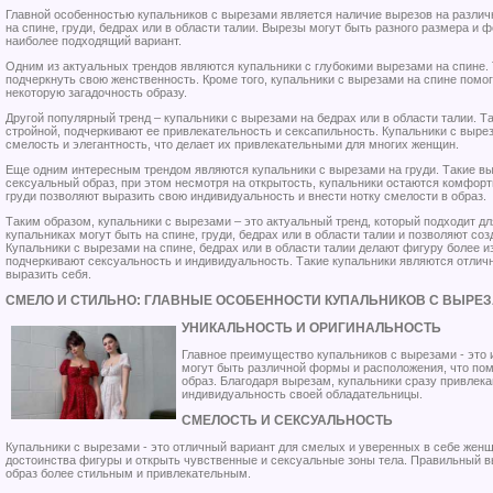
Главной особенностью купальников с вырезами является наличие вырезов на различ
на спине, груди, бедрах или в области талии. Вырезы могут быть разного размера и
наиболее подходящий вариант.
Одним из актуальных трендов являются купальники с глубокими вырезами на спине. 
подчеркнуть свою женственность. Кроме того, купальники с вырезами на спине помо
некоторую загадочность образу.
Другой популярный тренд – купальники с вырезами на бедрах или в области талии. 
стройной, подчеркивают ее привлекательность и сексапильность. Купальники с вырез
смелость и элегантность, что делает их привлекательными для многих женщин.
Еще одним интересным трендом являются купальники с вырезами на груди. Такие в
сексуальный образ, при этом несмотря на открытость, купальники остаются комфор
груди позволяют выразить свою индивидуальность и внести нотку смелости в образ.
Таким образом, купальники с вырезами – это актуальный тренд, который подходит д
купальниках могут быть на спине, груди, бедрах или в области талии и позволяют с
Купальники с вырезами на спине, бедрах или в области талии делают фигуру более и
подчеркивают сексуальность и индивидуальность. Такие купальники являются отличн
выразить себя.
СМЕЛО И СТИЛЬНО: ГЛАВНЫЕ ОСОБЕННОСТИ КУПАЛЬНИКОВ С ВЫРЕ
УНИКАЛЬНОСТЬ И ОРИГИНАЛЬНОСТЬ
Главное преимущество купальников с вырезами - это 
могут быть различной формы и расположения, что по
образ. Благодаря вырезам, купальники сразу привлек
индивидуальность своей обладательницы.
СМЕЛОСТЬ И СЕКСУАЛЬНОСТЬ
Купальники с вырезами - это отличный вариант для смелых и уверенных в себе женщ
достоинства фигуры и открыть чувственные и сексуальные зоны тела. Правильный в
образ более стильным и привлекательным.