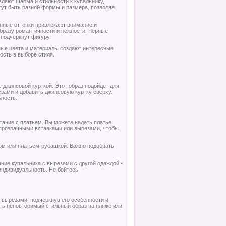
вляют шарма и стильности к купальнику,
гут быть разной формы и размера, позволяя
нные оттенки привлекают внимание и
образу романтичности и нежности. Черные
 подчеркнут фигуру.
зные цвета и материалы создают интересные
ость в выборе стиля.
 джинсовой курткой. Этот образ подойдет для
езами и добавить джинсовую куртку сверху.
ьность.
тание с платьем. Вы можете надеть платье
 прозрачными вставками или вырезами, чтобы
ом или платьем-рубашкой. Важно подобрать
ние купальника с вырезами с другой одеждой -
индивидуальность. Не бойтесь
 вырезами, подчеркнув его особенности и
ать неповторимый стильный образ на пляже или