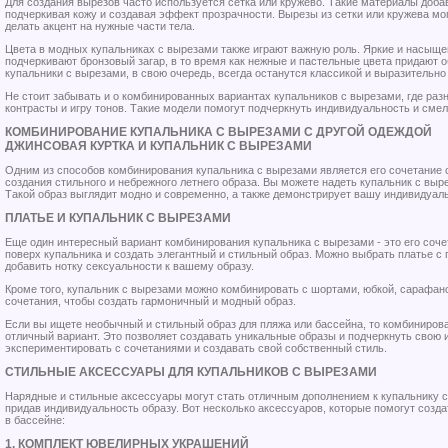
Для создания вырезов часто используется сетка или кружево. Такие материалы доба
подчеркивая кожу и создавая эффект прозрачности. Вырезы из сетки или кружева мо
делать акцент на нужные части тела.
Цвета в модных купальниках с вырезами также играют важную роль. Яркие и насыще
подчеркивают бронзовый загар, в то время как нежные и пастельные цвета придают 
купальники с вырезами, в свою очередь, всегда останутся классикой и выразительно
Не стоит забывать и о комбинированных вариантах купальников с вырезами, где ра
контрасты и игру тонов. Такие модели помогут подчеркнуть индивидуальность и смел
КОМБИНИРОВАНИЕ КУПАЛЬНИКА С ВЫРЕЗАМИ С ДРУГОЙ ОДЕЖДОЙ
ДЖИНСОВАЯ КУРТКА И КУПАЛЬНИК С ВЫРЕЗАМИ
Одним из способов комбинирования купальника с вырезами является его сочетание с
создания стильного и небрежного летнего образа. Вы можете надеть купальник с выр
Такой образ выглядит модно и современно, а также демонстрирует вашу индивидуал
ПЛАТЬЕ И КУПАЛЬНИК С ВЫРЕЗАМИ
Еще один интересный вариант комбинирования купальника с вырезами - это его соче
поверх купальника и создать элегантный и стильный образ. Можно выбрать платье с
добавить нотку сексуальности к вашему образу.
Кроме того, купальник с вырезами можно комбинировать с шортами, юбкой, сарафан
сочетания, чтобы создать гармоничный и модный образ.
Если вы ищете необычный и стильный образ для пляжа или бассейна, то комбинирова
отличный вариант. Это позволяет создавать уникальные образы и подчеркнуть свою 
экспериментировать с сочетаниями и создавать свой собственный стиль.
СТИЛЬНЫЕ АКСЕССУАРЫ ДЛЯ КУПАЛЬНИКОВ С ВЫРЕЗАМИ
Нарядные и стильные аксессуары могут стать отличным дополнением к купальнику с
придав индивидуальность образу. Вот несколько аксессуаров, которые помогут созд
в бассейне:
1. КОМПЛЕКТ ЮВЕЛИРНЫХ УКРАШЕНИЙ