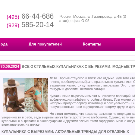
66-44-686
(495)
Россия, Москва, ул.Газопровод, д.4Б (3
этаж), офис: О-05
585-20-14
(929)
мода
Для покупателей
Контакты
30.06.2024
ВСЕ О СТИЛЬНЫХ КУПАЛЬНИКАХ С ВЫРЕЗАМИ: МОДНЫЕ Т
Лето - время отпусков и пляжного отдыха. Для того ч
пляже, необходимо выбрать правильные купальники. 
вариантов являются купальники с вырезами. Этот сти
фигуры и добавить немного загадки.
Купальники с вырезами имеют множество вариаций. М
добавляющими эффект стройных бедер. Или можно от
который придаст образу изюминку и сексуальность. В
популярностью - они подчеркивают форму груди и дел
Но стоит помнить, что такие купальники не подходят 
уверенности в себе, ведь вырезы могут быть достаточно глубокими. Однако, если в
купальник с вырезами с аксессуарами и другими элементами гардероба, можно созд
внимание всех на пляже.
КУПАЛЬНИКИ С ВЫРЕЗАМИ: АКТУАЛЬНЫЕ ТРЕНДЫ ДЛЯ ОТВАЖНЫХ