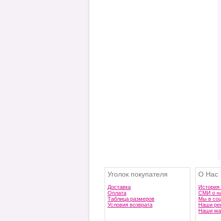
Уголок покупателя
О Нас
Доставка
История
Оплата
СМИ о н
Таблица размеров
Мы в со
Условия возврата
Наши ре
Наши ма