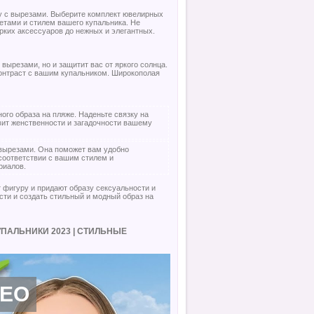
у с вырезами. Выберите комплект ювелирных
ветами и стилем вашего купальника. Не
ких аксессуаров до нежных и элегантных.
вырезами, но и защитит вас от яркого солнца.
контраст с вашим купальником. Широкополая
ого образа на пляже. Наденьте связку на
авит женственности и загадочности вашему
 вырезами. Она поможет вам удобно
соответствии с вашим стилем и
риалов.
 фигуру и придают образу сексуальности и
ти и создать стильный и модный образ на
УПАЛЬНИКИ 2023 | СТИЛЬНЫЕ
ДЕО