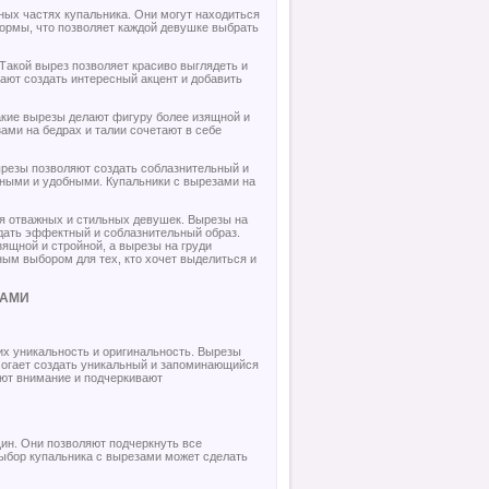
ных частях купальника. Они могут находиться
 формы, что позволяет каждой девушке выбрать
Такой вырез позволяет красиво выглядеть и
гают создать интересный акцент и добавить
Такие вырезы делают фигуру более изящной и
ами на бедрах и талии сочетают в себе
ырезы позволяют создать соблазнительный и
тными и удобными. Купальники с вырезами на
ля отважных и стильных девушек. Вырезы на
оздать эффектный и соблазнительный образ.
зящной и стройной, а вырезы на груди
ым выбором для тех, кто хочет выделиться и
ЗАМИ
их уникальность и оригинальность. Вырезы
могает создать уникальный и запоминающийся
ают внимание и подчеркивают
ин. Они позволяют подчеркнуть все
ыбор купальника с вырезами может сделать