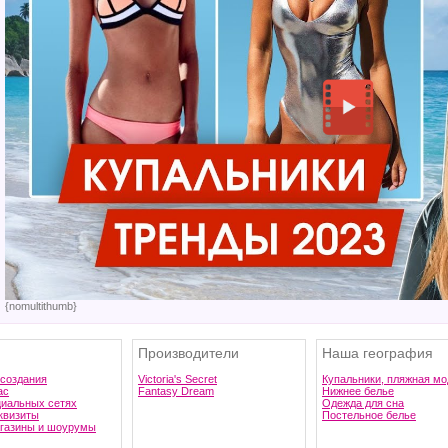
{nomultithumb}
Производители
Наша география
 создания
Victoria's Secret
Купальники, пляжная мо
ас
Fantasy Dream
Нижнее белье
циальных сетях
Одежда для сна
квизиты
Постельное белье
газины и шоурумы