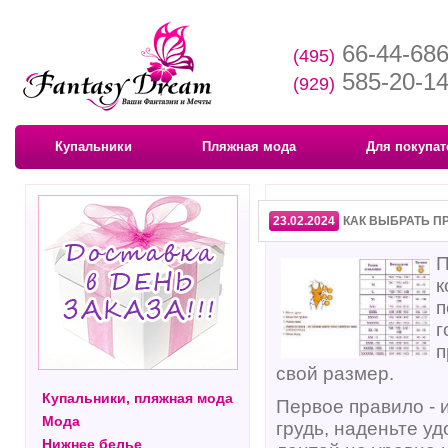
66-44-68
(495)
585-20-1
(929)
Купальники
Пляжная мода
Для покупат
23.02.2024
КАК ВЫБРАТЬ П
П
к
п
г
п
свой размер.
Купальники, пляжная мода
Первое правило - 
Мода
грудь, наденьте уд
Нижнее белье