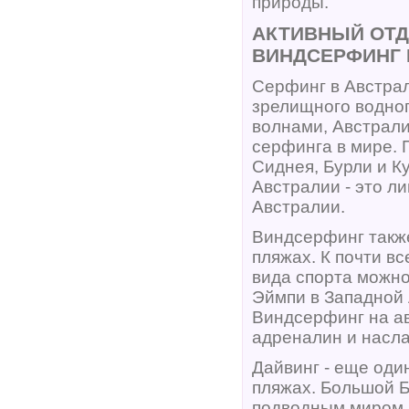
природы.
АКТИВНЫЙ ОТД
ВИНДСЕРФИНГ 
Серфинг в Австрал
зрелищного водног
волнами, Австрали
серфинга в мире.
Сиднея, Бурли и К
Австралии - это л
Австралии.
Виндсерфинг такж
пляжах. К почти в
вида спорта можно
Эймпи в Западной 
Виндсерфинг на ав
адреналин и насла
Дайвинг - еще оди
пляжах. Большой 
подводным миром 