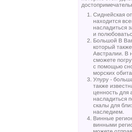
достопримечатель
Сиднейская оп
находится все
насладиться 
и полюбоватьс
Большой В Bar
который также
Австралии. В 
сможете погру
с помощью сно
морских обита
Улуру - больш
также известн
ценность для 
насладиться п
скалы для бли
наследием.
Винные регио
винными регио
можете отправ