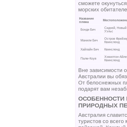
сможете окунуться
морских обитателе
Название
Местоположен
пляжа
Сидней, Новы
Бонди Бич
Уэльс
Остров Фрейзе
Манили Бич
Квинсленд
Хайлайн Бич
Квинсленд
Хэмилтон-Айле
Палм-Коув
Квинсленд
Вне зависимости от
Австралии вы обяз
От белоснежных п
подарят вам незаб
ОСОБЕННОСТИ 
ПРИРОДНЫХ П
Австралия славит
туристов со всего