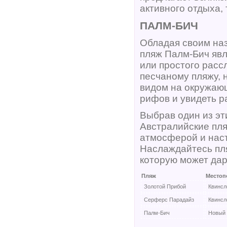
активного отдыха, 
ПАЛМ-БИЧ
Обладая своим на
пляж Палм-Бич яв
или простого расс
песчаному пляжу, 
видом на окружающ
рифов и увидеть 
Выбрав один из эт
Австралийские пля
атмосферой и нас
Наслаждайтесь пл
которую может дар
Пляж
Местоп
Золотой Прибой
Квинсл
Серферс Парадайз
Квинсл
Палм-Бич
Новый