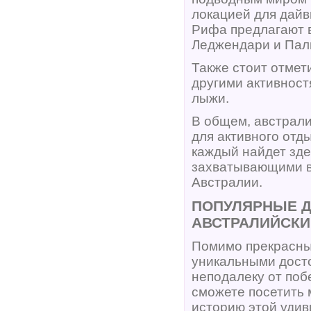
локацией для дайв
Рифа предлагают в
Леджендари и Пал
Также стоит отмет
другими активност
лыжи.
В общем, австрал
для активного отды
каждый найдет зде
захватывающими в
Австралии.
ПОПУЛЯРНЫЕ Д
АВСТРАЛИЙСК
Помимо прекрасны
уникальными дост
неподалеку от поб
сможете посетить 
историю этой удив