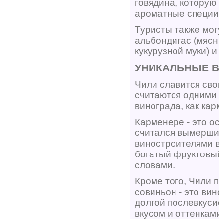
говядина, которую 
ароматные специи 
Туристы также мог
альбондигас (мясн
кукурузной муки) и
УНИКАЛЬНЫЕ 
Чили славится сво
считаются одними 
винограда, как кар
Карменере - это о
считался вымершим
виностроителями 
богатый фруктовый
словами.
Кроме того, Чили 
совиньон - это ви
долгой послевкуси
вкусом и оттенками