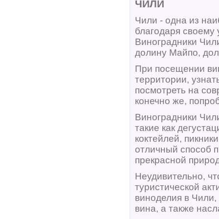
ЧИЛИ
Чили - одна из на
благодаря своему 
Виноградники Чили
долину Майпо, дол
При посещении вин
территории, узнат
посмотреть на сов
конечно же, попро
Виноградники Чил
такие как дегуста
коктейлей, пикники
отличный способ п
прекрасной приро
Неудивительно, чт
туристической акт
виноделия в Чили,
вина, а также насл