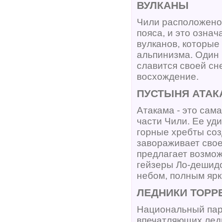
ВУЛКАНЫ
Чили расположено
пояса, и это означ
вулканов, которые
альпинизма. Один 
славится своей с
восхождение.
ПУСТЫНЯ АТАК
Атакама - это сама
части Чили. Ее уд
горные хребты со
завораживает свое
предлагает возмож
гейзеры Ло-дешид
небом, полным ярк
ЛЕДНИКИ ТОРР
Национальный парк
впечатляющих лед