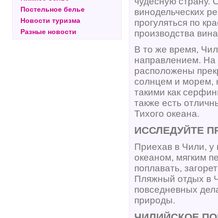
чудесную страну. 
Постельное белье
винодельческих ре
Новости туризма
прогуляться по кр
Разные новости
производства вина
В то же время, Чи
направлением. На 
расположены прекр
солнцем и морем, 
такими как серфин
также есть отличн
Тихого океана.
ИССЛЕДУЙТЕ П
Приехав в Чили, у
океаном, мягким п
поплавать, загоре
Пляжный отдых в Ч
повседневных дел
природы.
ЧИЛИЙСКОЕ П