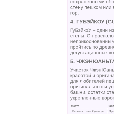
сохраненными обо
стену пешком или 
гор.
4. ГУБЭЙКОУ (G
ГуБэйкоУ – один и
стены. Он располо
неприкосновенным
пройтись по древн
дегустационных ко
5. ЧЖЭНЮАНЬТА
Участок ЧжэнЮаньт
красотой и оригин
для любителей пеш
оригинальных и ун
башни, остатки ст
укрепленные ворот
Место
Рас
Великая стена Хуаньцян
Про