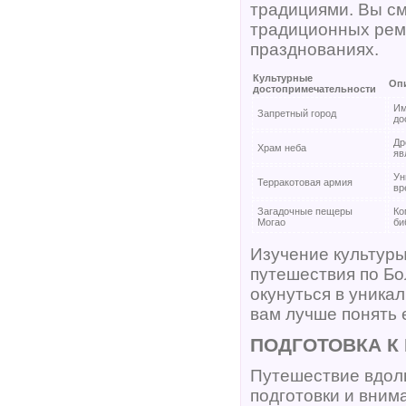
традициями. Вы см
традиционных реме
празднованиях.
Культурные
Оп
достопримечательности
Им
Запретный город
до
Др
Храм неба
яв
Ун
Терракотовая армия
вр
Загадочные пещеры
Ко
Могао
би
Изучение культуры
путешествия по Бо
окунуться в уника
вам лучше понять 
ПОДГОТОВКА К
Путешествие вдол
подготовки и вним