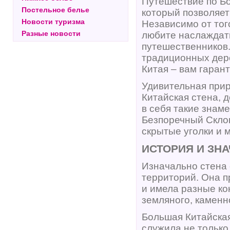
Путешествие по Бо
Постельное белье
который позволяе
Новости туризма
Независимо от тог
Разные новости
любите наслаждать
путешественников.
традиционных дере
Китая – вам гара
Удивительная прир
Китайская стена, 
в себя такие знам
Безпоречный Склон
скрытые уголки и 
ИСТОРИЯ И ЗН
Изначально стена 
территорий. Она п
и имела разные ко
земляного, каменн
Большая Китайская
служила не только