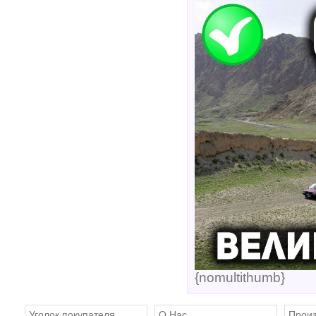
{nomultithumb}
Уголок покупателя
О Нас
Произ