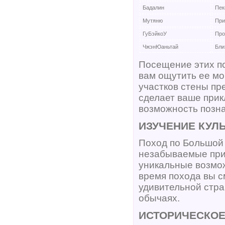
Бадалин
Пек
Мутяню
При
ГуБэйкоУ
Про
ЧжэнЮаньтай
Бли
Посещение этих по
вам ощутить ее мо
участков стены пр
сделает ваше при
возможность позна
ИЗУЧЕНИЕ КУЛ
Поход по Большой 
незабываемые прик
уникальные возмож
время похода вы с
удивительной стра
обычаях.
ИСТОРИЧЕСКОЕ