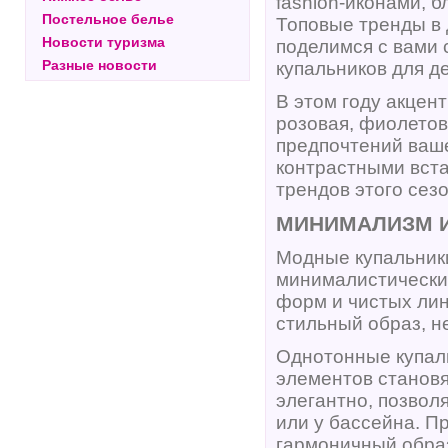
fashion-иконами, 
Постельное белье
Топовые тренды в 
Новости туризма
поделимся с вами
Разные новости
купальников для д
В этом году акцен
розовая, фиолетов
предпочтений ваш
контрастными вста
трендов этого сезо
МИНИМАЛИЗМ И
Модные купальник
минималистически
форм и чистых лин
стильный образ, н
Однотонные купал
элементов становя
элегантно, позвол
или у бассейна. П
гармоничный обра