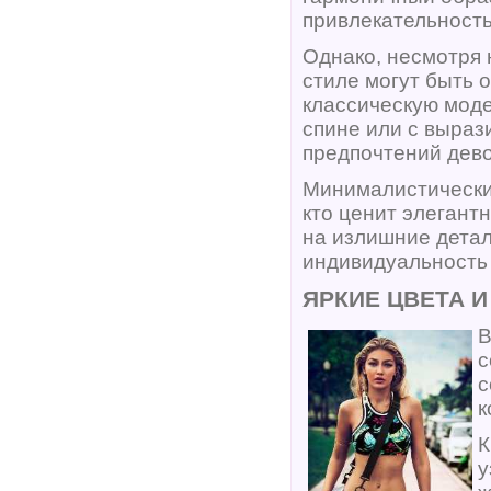
привлекательность
Однако, несмотря 
стиле могут быть 
классическую моде
спине или с выраз
предпочтений дево
Минималистически
кто ценит элегант
на излишние детал
индивидуальность 
ЯРКИЕ ЦВЕТА 
В
с
с
к
К
у