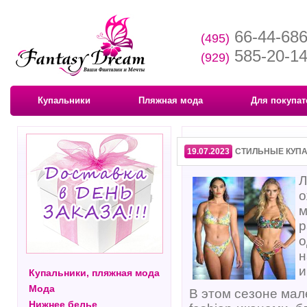
66-44-68
(495)
585-20-1
(929)
Купальники
Пляжная мода
Для покупат
19.07.2023
СТИЛЬНЫЕ КУПА
Л
о
м
р
о
н
и
Купальники, пляжная мода
Мода
В этом сезоне мал
Нижнее белье