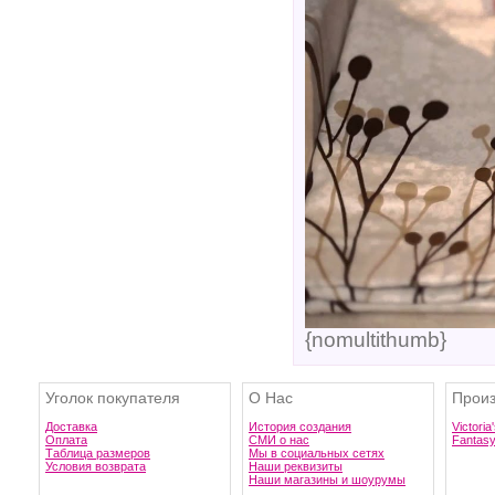
{nomultithumb}
Уголок покупателя
О Нас
Произ
Доставка
История создания
Victoria
Оплата
СМИ о нас
Fantas
Таблица размеров
Мы в социальных сетях
Условия возврата
Наши реквизиты
Наши магазины и шоурумы