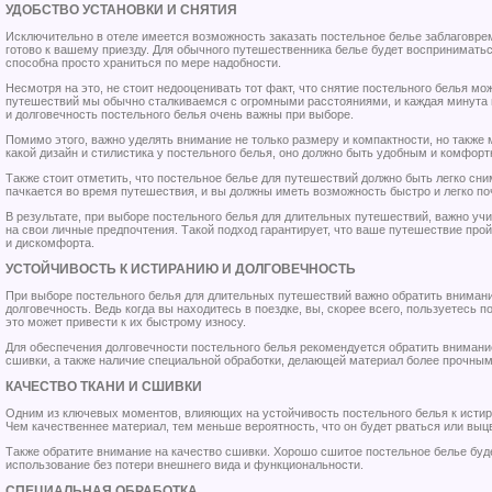
УДОБСТВО УСТАНОВКИ И СНЯТИЯ
Исключительно в отеле имеется возможность заказать постельное белье заблаговр
готово к вашему приезду. Для обычного путешественника белье будет восприниматьс
способна просто храниться по мере надобности.
Несмотря на это, не стоит недооценивать тот факт, что снятие постельного белья м
путешествий мы обычно сталкиваемся с огромными расстояниями, и каждая минута 
и долговечность постельного белья очень важны при выборе.
Помимо этого, важно уделять внимание не только размеру и компактности, но также 
какой дизайн и стилистика у постельного белья, оно должно быть удобным и комфорт
Также стоит отметить, что постельное белье для путешествий должно быть легко сни
пачкается во время путешествия, и вы должны иметь возможность быстро и легко поч
В результате, при выборе постельного белья для длительных путешествий, важно уч
на свои личные предпочтения. Такой подход гарантирует, что ваше путешествие про
и дискомфорта.
УСТОЙЧИВОСТЬ К ИСТИРАНИЮ И ДОЛГОВЕЧНОСТЬ
При выборе постельного белья для длительных путешествий важно обратить внимание
долговечность. Ведь когда вы находитесь в поездке, вы, скорее всего, пользуетесь
это может привести к их быстрому износу.
Для обеспечения долговечности постельного белья рекомендуется обратить внимание 
сшивки, а также наличие специальной обработки, делающей материал более прочным
КАЧЕСТВО ТКАНИ И СШИВКИ
Одним из ключевых моментов, влияющих на устойчивость постельного белья к истир
Чем качественнее материал, тем меньше вероятность, что он будет рваться или выцв
Также обратите внимание на качество сшивки. Хорошо сшитое постельное белье буд
использование без потери внешнего вида и функциональности.
СПЕЦИАЛЬНАЯ ОБРАБОТКА