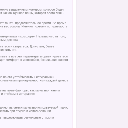
еменно выделенным номером, которое будет
я как обыденная вещь, которая всего лишь
ожет занять продолжительное время. Во время
на вес золота. Именно поэтому истираемость
материалам и комфорту. Независимо от того,
ным для сна.
маться и стираться. Допустим, белье
истить его.
итывать все эти параметры и ориентироваться
йдет комфортно и спокойно, без лишних хлопот
 на его устойчивость к истиранию и
 постельными принадлежностями каждый день, а
на такие факторы, как качество ткани и
 и стойким к истиранию.
анию, является качество используемой ткани.
етать при стирке и использовании.
ет выдерживать регулярные стирки и