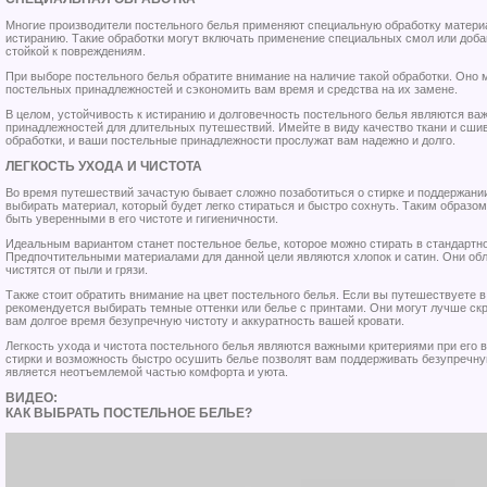
Многие производители постельного белья применяют специальную обработку материа
истиранию. Такие обработки могут включать применение специальных смол или добав
стойкой к повреждениям.
При выборе постельного белья обратите внимание на наличие такой обработки. Оно 
постельных принадлежностей и сэкономить вам время и средства на их замене.
В целом, устойчивость к истиранию и долговечность постельного белья являются в
принадлежностей для длительных путешествий. Имейте в виду качество ткани и сшив
обработки, и ваши постельные принадлежности прослужат вам надежно и долго.
ЛЕГКОСТЬ УХОДА И ЧИСТОТА
Во время путешествий зачастую бывает сложно позаботиться о стирке и поддержани
выбирать материал, который будет легко стираться и быстро сохнуть. Таким образом
быть уверенными в его чистоте и гигиеничности.
Идеальным вариантом станет постельное белье, которое можно стирать в стандартно
Предпочтительными материалами для данной цели являются хлопок и сатин. Они обл
чистятся от пыли и грязи.
Также стоит обратить внимание на цвет постельного белья. Если вы путешествуете в
рекомендуется выбирать темные оттенки или белье с принтами. Они могут лучше скр
вам долгое время безупречную чистоту и аккуратность вашей кровати.
Легкость ухода и чистота постельного белья являются важными критериями при его 
стирки и возможность быстро осушить белье позволят вам поддерживать безупречную
является неотъемлемой частью комфорта и уюта.
ВИДЕО:
КАК ВЫБРАТЬ ПОСТЕЛЬНОЕ БЕЛЬЕ?