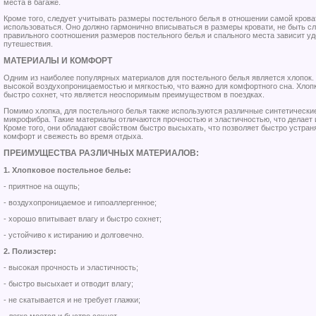
места в багаже.
Кроме того, следует учитывать размеры постельного белья в отношении самой кроват
использоваться. Оно должно гармонично вписываться в размеры кровати, не быть с
правильного соотношения размеров постельного белья и спального места зависит у
путешествия.
МАТЕРИАЛЫ И КОМФОРТ
Одним из наиболее популярных материалов для постельного белья является хлопок.
высокой воздухопроницаемостью и мягкостью, что важно для комфортного сна. Хлопк
быстро сохнет, что является неоспоримым преимуществом в поездках.
Помимо хлопка, для постельного белья также используются различные синтетические
микрофибра. Такие материалы отличаются прочностью и эластичностью, что делает 
Кроме того, они обладают свойством быстро высыхать, что позволяет быстро устран
комфорт и свежесть во время отдыха.
ПРЕИМУЩЕСТВА РАЗЛИЧНЫХ МАТЕРИАЛОВ:
1. Хлопковое постельное белье:
- приятное на ощупь;
- воздухопроницаемое и гипоаллергенное;
- хорошо впитывает влагу и быстро сохнет;
- устойчиво к истиранию и долговечно.
2. Полиэстер:
- высокая прочность и эластичность;
- быстро высыхает и отводит влагу;
- не скатывается и не требует глажки;