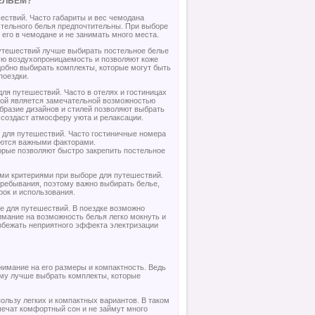
ЕЛЬЕМ?
ествий. Часто габариты и вес чемодана
тельного белья предпочтительны. При выборе
 его в чемодане и не занимать много места.
утешествий лучше выбирать постельное белье
шую воздухопроницаемость и позволяют коже
добно выбирать комплекты, которые могут быть
поездки.
ля путешествий. Часто в отелях и гостиницах
обой является замечательной возможностью
бразие дизайнов и стилей позволяют выбрать
 создаст атмосферу уюта и релаксации.
е для путешествий. Часто гостиничные номера
ляются важными факторами.
рые позволяют быстро закрепить постельное
ыми критериями при выборе для путешествий.
ребывания, поэтому важно выбирать белье,
рок и использования.
ре для путешествий. В поездке возможно
имание на возможность белья легко мокнуть и
избежать неприятного эффекта электризации
нимание на его размеры и компактность. Ведь
ому лучше выбрать комплекты, которые
пользу легких и компактных вариантов. В таком
ечат комфортный сон и не займут много