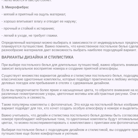
- легко моется и быстро сохнет.
3. Микрофибра:
- мягкий и приятный на ощупь материал;
- хорошо впитывает влагу и отводит ее наружу;
- прочный и стойкий к истиранию;
- легкий в уходе, не требует глажки.
Определенный материал можно выбирать в зависимости от индивидуальных предпочт
планируется путешествие. Важно помнить, что качественное постельное белье сдел
разнообразие материалов дает возможность выбрать наиболее подходящий вариант.
ВАРИАНТЫ ДИЗАЙНА И СТИЛИСТИКА
При выборе постельного белья для длительных путешествий, важно обратить внимание
зависит визуальное восприятие номера и создание приятной атмосферы.
Существует множество вариантов дизайна и стилистики постельного белья, подходя
классические однотонные комплекты, которые подойдут практически к любому интерь
деловых поездок или пребывания в отелях с сдержанным дизайном.
Если вы предпочитаете более яркие и насыщенные цвета, то обратите внимание на к
различные геометрические узоры, цветочные мотивы или абстрактные рисунки. Они
оригинальность и свежесть.
Также популярны комплекты с фотопечатью. Это когда на постельной белье изображ
вариант подойдет для тех, кто хочет создать особую атмосферу в номере и выделить
Важно учитывать, что дизайн и стилистика постельного белья должны быть согласов
номере преобладают нейтральные тона, то однотонные комплекты будут оптимальны
цветах, то можно поэкспериментировать с комплектами с принтами или фотопечатью
Выбирая постельное белье с подходящим дизайном и стилистикой, вы создадите при
путешествие еще более комфортным и уютным.