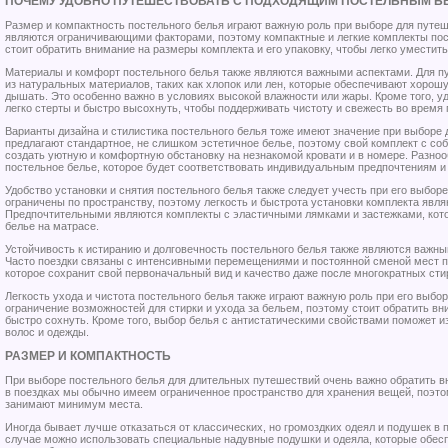
ПОЧЕМУ УДОБНО ПУТЕШЕСТВОВАТЬ С ПОДХОДЯЩИМ ПОСТЕЛЬНЫМ Б
Размер и компактность постельного белья играют важную роль при выборе для путеш
являются ограничивающими факторами, поэтому компактные и легкие комплекты пос
стоит обратить внимание на размеры комплекта и его упаковку, чтобы легко уместить
Материалы и комфорт постельного белья также являются важными аспектами. Для п
из натуральных материалов, таких как хлопок или лен, которые обеспечивают хоро
дышать. Это особенно важно в условиях высокой влажности или жары. Кроме того, у
легко стерты и быстро высохнуть, чтобы поддерживать чистоту и свежесть во время 
Варианты дизайна и стилистика постельного белья тоже имеют значение при выборе д
предлагают стандартное, не слишком эстетичное белье, поэтому свой комплект с с
создать уютную и комфортную обстановку на незнакомой кровати и в номере. Разноо
постельное белье, которое будет соответствовать индивидуальным предпочтениям и
Удобство установки и снятия постельного белья также следует учесть при его выбор
ограничены по пространству, поэтому легкость и быстрота установки комплекта яв
Предпочтительными являются комплекты с эластичными лямками и застежками, кото
белье на матрасе.
Устойчивость к истиранию и долговечность постельного белья также являются важн
Часто поездки связаны с интенсивными перемещениями и постоянной сменой мест п
которое сохранит свой первоначальный вид и качество даже после многократных сти
Легкость ухода и чистота постельного белья также играют важную роль при его выбо
ограничение возможностей для стирки и ухода за бельем, поэтому стоит обратить вн
быстро сохнуть. Кроме того, выбор белья с антистатическими свойствами поможет 
волос и одежды.
РАЗМЕР И КОМПАКТНОСТЬ
При выборе постельного белья для длительных путешествий очень важно обратить в
в поездках мы обычно имеем ограниченное пространство для хранения вещей, поэт
занимают минимум места.
Иногда бывает лучше отказаться от классических, но громоздких одеял и подушек в 
случае можно использовать специальные надувные подушки и одеяла, которые обесп