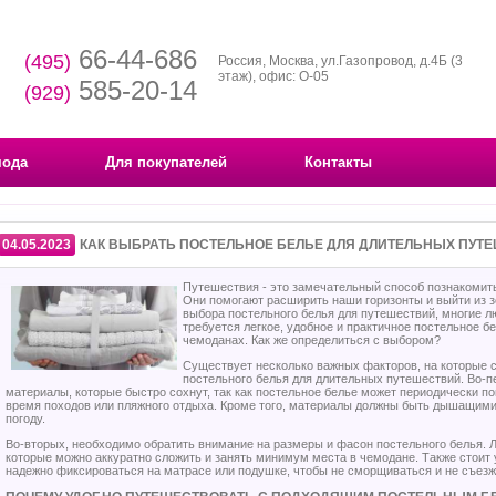
66-44-686
(495)
Россия, Москва, ул.Газопровод, д.4Б (3
этаж), офис: О-05
585-20-14
(929)
мода
Для покупателей
Контакты
04.05.2023
КАК ВЫБРАТЬ ПОСТЕЛЬНОЕ БЕЛЬЕ ДЛЯ ДЛИТЕЛЬНЫХ ПУТ
Путешествия - это замечательный способ познакомит
Они помогают расширить наши горизонты и выйти из з
выбора постельного белья для путешествий, многие л
требуется легкое, удобное и практичное постельное б
чемоданах. Как же определиться с выбором?
Существует несколько важных факторов, на которые 
постельного белья для длительных путешествий. Во-п
материалы, которые быстро сохнут, так как постельное белье может периодически по
время походов или пляжного отдыха. Кроме того, материалы должны быть дышащими
погоду.
Во-вторых, необходимо обратить внимание на размеры и фасон постельного белья.
которые можно аккуратно сложить и занять минимум места в чемодане. Также стоит 
надежно фиксироваться на матрасе или подушке, чтобы не сморщиваться и не съезжа