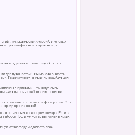
ений и климатических условий, в которых
ает отдых комфортным и приятным, а
 на его дизайн и стилистику. От этого
щих для путешествий. Вы можете выбрать
еру. Такие комплекты отлично подойдут для
омплекты с принтами. Это могут быть
 придадут вашему пребыванию в номере
ены различные картинки или фотографии. Этот
ся среди прочих гостей.
аны с остальным интерьером номера. Если в
м выбором. Если же номер выполнен в ярких
.
ятную атмосферу и сделаете свое