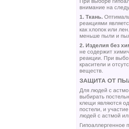
При выборе гипоал
внимание на след
1. Ткань.
Оптималь
реакциями являетс
как хлопок или ле
меньше пыли и пы
2. Изделия без х
не содержит химич
реакции. При выб
красители и отсут
веществ.
ЗАЩИТА ОТ П
Для людей с астм
выбирать постель
клещи являются о
постели, и участи
людей с астмой ил
Гипоаллергенное п