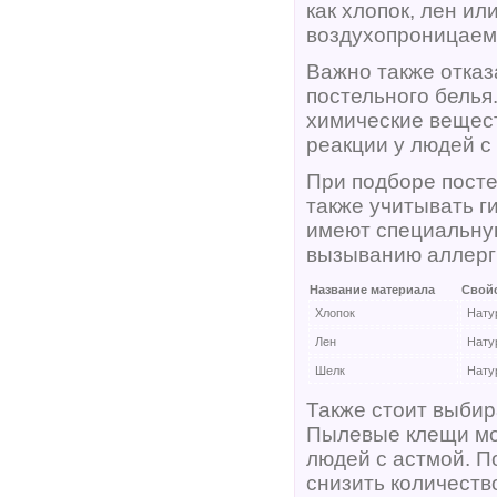
как хлопок, лен и
воздухопроницаем
Важно также отказ
постельного белья
химические вещест
реакции у людей с
При подборе посте
также учитывать г
имеют специальную
вызыванию аллерг
Название материала
Свой
Хлопок
Нату
Лен
Нату
Шелк
Нату
Также стоит выбир
Пылевые клещи мог
людей с астмой. П
снизить количеств