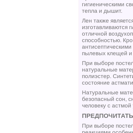
гигиеническими св
тепла и дышит.
Лен также являетс
изготавливаются г
отличной воздухо
способностью. Кро
антисептическими 
пылевых клещей и 
При выборе постел
натуральные матер
полиэстер. Синтет
состояние астмати
Натуральные матер
безопасный сон, с
человеку с астмой
ПРЕДПОЧИТАТЬ
При выборе постел
реакциями особен