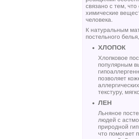
связано с тем, чт
химические вещест
человека.
К натуральным мат
постельного белья,
ХЛОПОК
Хлопковое пос
популярным вы
гипоаллергенн
позволяет кож
аллергических
текстуру, мяг
ЛЕН
Льняное посте
людей с астмо
природной ги
что помогает 