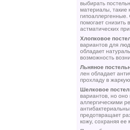
выбирать постель
материалы, такие к
гипоаллергенные. 
помогает снизить 
астматических при
Хлопковое посте
вариантов для люд
обладает натураль
возможность возн
Льняное постель
лен обладает ант
прохладу в жаркую
Шелковое постел
вариантов, но оно
аллергическими р
антибактериальным
предотвращает ра
кожу, сохраняя ее 