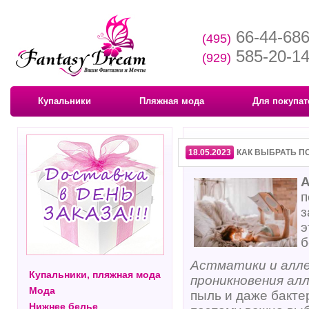
66-44-68
(495)
585-20-1
(929)
Купальники
Пляжная мода
Для покупат
18.05.2023
КАК ВЫБРАТЬ П
А
п
з
э
б
Астматики и алле
Купальники, пляжная мода
проникновения алл
Мода
пыль и даже бакте
Нижнее белье