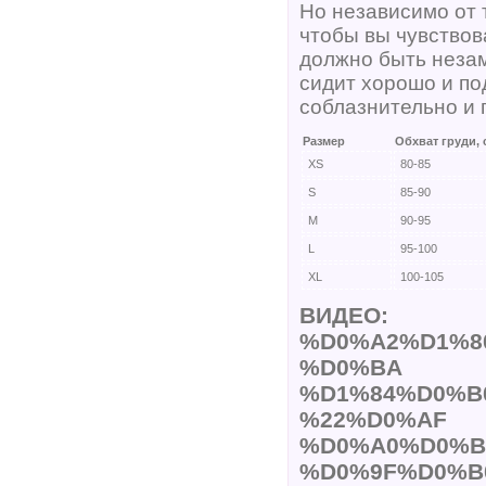
Но независимо от 
чтобы вы чувствов
должно быть незам
сидит хорошо и по
соблазнительно и 
Размер
Обхват груди, 
XS
80-85
S
85-90
M
90-95
L
95-100
XL
100-105
ВИДЕО:
%D0%A2%D1%8
%D0%BA
%D1%84%D0%B
%22%D0%AF
%D0%A0%D0%B
%D0%9F%D0%B