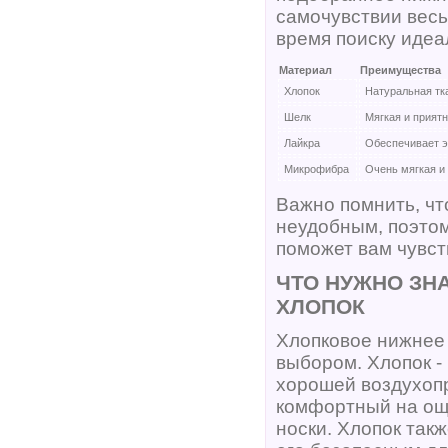
самочувствии весь
время поиску идеа
Материал
Преимущества
Хлопок
Натуральная тк
Шелк
Мягкая и прият
Лайкра
Обеспечивает э
Микрофибра
Очень мягкая и
Важно помнить, чт
неудобным, поэтом
поможет вам чувст
ЧТО НУЖНО ЗН
ХЛОПОК
Хлопковое нижнее
выбором. Хлопок -
хорошей воздухопр
комфортный на ощ
носки. Хлопок так