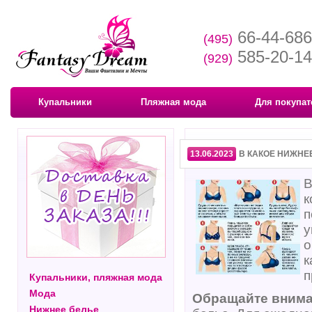
66-44-68
(495)
585-20-1
(929)
Купальники
Пляжная мода
Для покупат
13.06.2023
В КАКОЕ НИЖНЕ
В
к
п
у
о
к
п
Купальники, пляжная мода
Мода
Обращайте внима
Нижнее белье