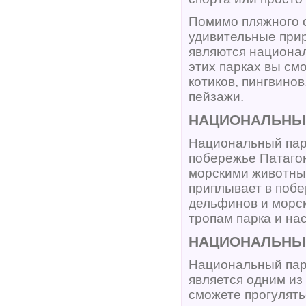
Помимо пляжного 
удивительные при
являются национал
этих парках вы см
котиков, пингвино
пейзажи.
НАЦИОНАЛЬНЫЙ
Национальный пар
побережье Патагон
морскими животным
приплывает в побе
дельфинов и морск
тропам парка и на
НАЦИОНАЛЬНЫЙ
Национальный пар
является одним из
сможете прогулять