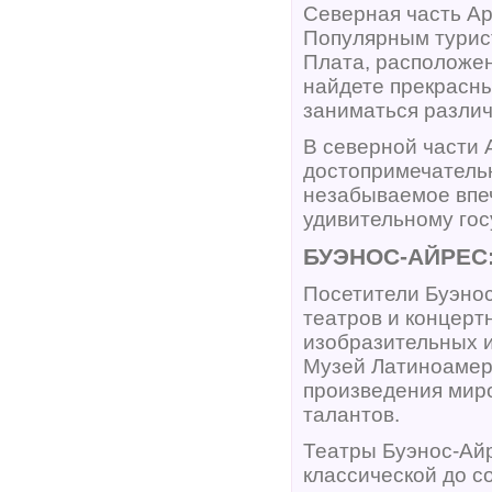
Северная часть Ар
Популярным турис
Плата, расположен
найдете прекрасны
заниматься различ
В северной части 
достопримечательн
незабываемое впеч
удивительному гос
БУЭНОС-АЙРЕС
Посетители Буэнос
театров и концерт
изобразительных и
Музей Латиноамери
произведения миро
талантов.
Театры Буэнос-Айр
классической до с