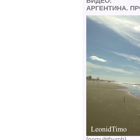
ВИДЕО:
АРГЕНТИНА. П
{nomultithumb}