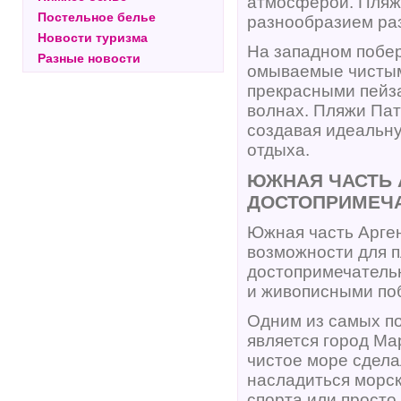
атмосферой. Пляжи
Постельное белье
разнообразием ра
Новости туризма
На западном побер
Разные новости
омываемые чистым
прекрасными пейза
волнах. Пляжи Пат
создавая идеальну
отдыха.
ЮЖНАЯ ЧАСТЬ 
ДОСТОПРИМЕЧ
Южная часть Арге
возможности для 
достопримечательн
и живописными поб
Одним из самых п
является город Ма
чистое море сдела
насладиться морс
спорта или просто