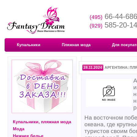
66-44-68
(495)
585-20-1
(929)
Купальники
Пляжная мода
Для покупат
28.11.2024
АРГЕНТИНА: ПЛ
А
и
н
н
р
На восточном поб
Купальники, пляжная мода
океана, где крупн
Мода
туристов своим б
Нижнее белье