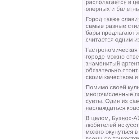
располагается в ц
оперных и балетны
Город также слави
самые разные стил
бары предлагают ж
считается одним и
Гастрономическая 
городе можно отве
знаменитый аргент
обязательно стоит
своим качеством и
Помимо своей куль
многочисленные па
суеты. Один из са
наслаждаться крас
В целом, Буэнос-А
любителей искусств
можно окунуться в
всеми ее тонкостя