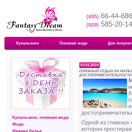
66-44-68
(495)
585-20-1
(929)
Купальники
Пляжная мода
Для покупат
03.01.2024
ПЛЯЖНЫЙ ОТДЫХ НА МАЛЬТ
ДОСТОПРИМЕЧАТЕЛЬНОСТИ
М
к
б
п
и
достопримечатель
Купальники, пляжная мода
Одной из главных 
Мода
которая простирае
Нижнее белье