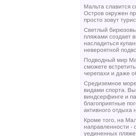
Мальта славится 
Остров окружен п
просто зовут тури
Светлый бирюзовы
пляжами создает в
насладиться купан
невероятной подв
Подводный мир Ма
сможете встретить
черепахи и даже о
Средиземное море
видами спорта. Вы
виндсерфинге и па
благоприятные по
активного отдыха 
Кроме того, на Ма
направленности - 
уединенных пляжей