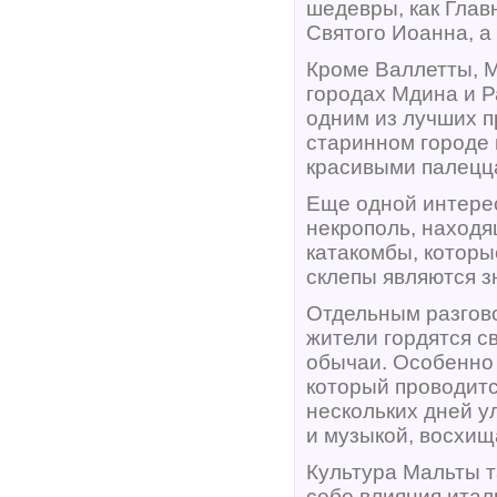
шедевры, как Глав
Святого Иоанна, а
Кроме Валлетты, М
городах Мдина и Р
одним из лучших п
старинном городе 
красивыми палецца
Еще одной интере
некрополь, находя
катакомбы, которы
склепы являются з
Отдельным разгово
жители гордятся с
обычаи. Особенно 
который проводитс
нескольких дней 
и музыкой, восхищ
Культура Мальты т
себе влияния итал