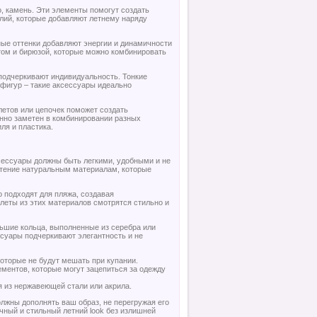
, камень. Эти элементы помогут создать
елий, которые добавляют летнему наряду
ые оттенки добавляют энергии и динамичности
том и бирюзой, которые можно комбинировать
 подчеркивают индивидуальность. Тонкие
 фигур – такие аксессуары идеально
летов или цепочек поможет создать
енно заметен в комбинировании разных
ля и пластика.
ксессуары должны быть легкими, удобными и не
чтение натуральным материалам, которые
о подходят для пляжа, создавая
леты из этих материалов смотрятся стильно и
льшие кольца, выполненные из серебра или
ссуары подчеркивают элегантность и не
которые не будут мешать при купании.
ментов, которые могут зацепиться за одежду
я из нержавеющей стали или акрила.
олжны дополнять ваш образ, не перегружая его
ный и стильный летний look без излишней