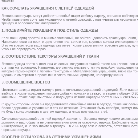
тяжести.
КАК СОЧЕТАТЬ УКРАШЕНИЯ С ЛЕТНЕЙ ОДЕЖДОЙ
Летние аксессуары могут добавить особый шарм любому наряду, но важно соблюдат
Чтобы правильно сочетать украшения с летней одеждой, стоит учитывать несколько
трендах и особенностях материалов.
1. ПОДБИРАЙТЕ УКРАШЕНИЯ ПОД СТИЛЬ ОДЕЖДЫ
Если ваш наряд простой и минималистичный, не бойтесь добавить яркие украшения,
Например, если вы носите однотонное платье или топ, крупные кольца или ожерелья
В то же время, если ваша одежда уже имеет яркие узоры или интересные детали, л
чтобы не перегрузить образ.
2. СООТВЕТСТВИЕ ТЕКСТУРЫ УКРАШЕНИЙ И ТКАНИ
Летняя одежда часто выполнена из легких, воздушных тканей, таких как хлопок, лен
с этими материалами. Например, для летних платьев отлично подойдут украшения из
которые гармонируют с легкими текстурами. Металлические украшения, такие как то
идеально смотрятся с простыми и элегантными нарядами, не перегружая их.
3. СОВМЕЩЕНИЕ ЦВЕТОВ
Цветовая палитра играет важную роль в сочетании украшений с одеждой. Если ваша 
выбирать яркие украшения, которые добавят яркости и свежести вашему образу. В 20
камнями – такие акценты отлично подойдут к летним нарядам пастельных и светлых 
С другой стороны, если вы предпочитаете спокойные цвета в одежде, такие как белы
более сдержанные украшения в тех же оттенках. Это может быть серебро, жемчуг и
не будут конкурировать с цветом одежды, а лишь подчеркивать её.
Сочетание украшений с летней одеждой зависит от баланса между яркими акцентами
дополняли ваш образ, а не отвлекали внимание от основного наряда. Выбирайте ук
и настроению, и не забывайте о трендах – в 2026 году важна легкость, естественнос
через аксессуары.
ОСОБЕННОСТИ УХОДА ЗА ЛЕТНИМИ УКРАШЕНИЯМИ