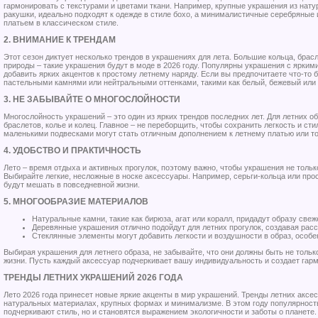
гармонировать с текстурами и цветами ткани. Например, крупные украшения из нату
ракушки, идеально подходят к одежде в стиле бохо, а минималистичные серебряные 
платьем в классическом стиле.
2. ВНИМАНИЕ К ТРЕНДАМ
Этот сезон диктует несколько трендов в украшениях для лета. Большие кольца, брас
природы – такие украшения будут в моде в 2026 году. Популярны украшения с ярким
добавить ярких акцентов к простому летнему наряду. Если вы предпочитаете что-то
пастельными камнями или нейтральными оттенками, такими как белый, бежевый или
3. НЕ ЗАБЫВАЙТЕ О МНОГОСЛОЙНОСТИ
Многослойность украшений – это один из ярких трендов последних лет. Для летних 
браслетов, колье и колец. Главное – не переборщить, чтобы сохранить легкость и сти
маленькими подвесками могут стать отличным дополнением к летнему платью или то
4. УДОБСТВО И ПРАКТИЧНОСТЬ
Лето – время отдыха и активных прогулок, поэтому важно, чтобы украшения не тольк
Выбирайте легкие, несложные в носке аксессуары. Например, серьги-кольца или про
будут мешать в повседневной жизни.
5. МНОГООБРАЗИЕ МАТЕРИАЛОВ
Натуральные камни, такие как бирюза, агат или коралл, придадут образу свеж
Деревянные украшения отлично подойдут для летних прогулок, создавая рас
Стеклянные элементы могут добавить легкости и воздушности в образ, особен
Выбирая украшения для летнего образа, не забывайте, что они должны быть не тольк
жизни. Пусть каждый аксессуар подчеркивает вашу индивидуальность и создает гарм
ТРЕНДЫ ЛЕТНИХ УКРАШЕНИЙ 2026 ГОДА
Лето 2026 года принесет новые яркие акценты в мир украшений. Тренды летних аксе
натуральных материалах, крупных формах и минимализме. В этом году популярность
подчеркивают стиль, но и становятся выражением экологичности и заботы о планете.