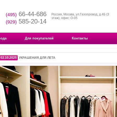
66-44-686
(495)
Россия, Москва, ул.Газопровод, д.4Б (3
этаж), офис: О-05
585-20-14
(929)
мода
Для покупателей
Контакты
02.10.2025
УКРАШЕНИЯ ДЛЯ ЛЕТА