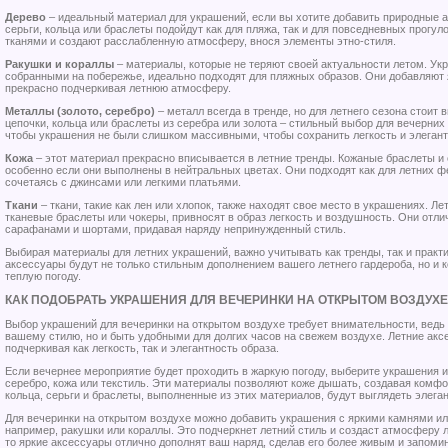
Дерево
– идеальный материал для украшений, если вы хотите добавить природные а
серьги, кольца или браслеты подойдут как для пляжа, так и для повседневных прогу
тканями и создают расслабленную атмосферу, внося элементы этно-стиля.
Ракушки и кораллы
– материалы, которые не теряют своей актуальности летом. Ук
собранными на побережье, идеально подходят для пляжных образов. Они добавляют я
прекрасно подчеркивая летнюю атмосферу.
Металлы (золото, серебро)
– металл всегда в тренде, но для летнего сезона стоит 
цепочки, кольца или браслеты из серебра или золота – стильный выбор для вечерних 
чтобы украшения не были слишком массивными, чтобы сохранить легкость и элегант
Кожа
– этот материал прекрасно вписывается в летние тренды. Кожаные браслеты и
особенно если они выполнены в нейтральных цветах. Они подходят как для летних фе
сочетаясь с джинсами или легкими платьями.
Ткани
– ткани, такие как лен или хлопок, также находят свое место в украшениях. Ле
тканевые браслеты или чокеры, привносят в образ легкость и воздушность. Они отли
сарафанами и шортами, придавая наряду непринужденный стиль.
Выбирая материалы для летних украшений, важно учитывать как тренды, так и практ
аксессуары будут не только стильным дополнением вашего летнего гардероба, но и 
теплую погоду.
КАК ПОДОБРАТЬ УКРАШЕНИЯ ДЛЯ ВЕЧЕРИНКИ НА ОТКРЫТОМ ВОЗДУХЕ
Выбор украшений для вечеринки на открытом воздухе требует внимательности, ведь
вашему стилю, но и быть удобными для долгих часов на свежем воздухе. Летние акс
подчеркивая как легкость, так и элегантность образа.
Если вечернее мероприятие будет проходить в жаркую погоду, выберите украшения из
серебро, кожа или текстиль. Эти материалы позволяют коже дышать, создавая комфо
кольца, серьги и браслеты, выполненные из этих материалов, будут выглядеть элеган
Для вечеринки на открытом воздухе можно добавить украшения с яркими камнями 
например, ракушки или кораллы. Это подчеркнет летний стиль и создаст атмосферу 
то яркие аксессуары отлично дополнят ваш наряд, сделав его более живым и запом