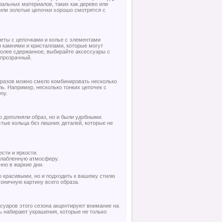
ральных материалов, таких как дерево или
или золотые цепочки хорошо смотрятся с
леты с цепочками и колье с элементами
и камнями и кристаллами, которые могут
 более сдержанное, выбирайте аксессуары с
 прозрачный.
образов можно смело комбинировать несколько
ль. Например, несколько тонких цепочек с
пу.
о дополняли образ, но и были удобными.
стые кольца без лишних деталей, которые не
ести и яркости.
слабленную атмосферу.
но в жаркие дни.
о красивыми, но и подходить к вашему стилю
оничную картину всего образа.
ссуаров этого сезона акцентируют внимание на
 набирают украшения, которые не только