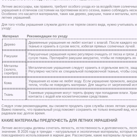
Летние аксессуары, как правило, требуют особого ухода из-за воздействия солнечных
украшения в отличном состоянии на протяжении всего сезона, важно соблюдать неск
Особенно это касается материалов, таких как дерево, ракушки, ткани и металлы, ко
летних украшений.
Для того чтобы украшения служили долго и не теряли своего вида, нужно учитывать 
уходу:
Материал
Рекомендации по уходу
Деревянные украшения не любят контакт с влагой. После каждого но
Дерево
тканью и хранить в сухом месте, избегая прямых солнечных лучей.
Ракушечные украшения нужно регулярно очищать от песка и грязи. 
Ракушки
сухую ткань. Протирайте ракушки аккуратно, чтобы не повредить их 
Металлы
Металлические украшения следует хранить в отдельном месте, защ
(золото,
Регулярно чистите их специальной полировочной тканью, чтобы сохр
серебро)
Украшения из кожи не любят воду. Если украшение промокло, аккура
Кожа
тепла, чтобы не повредить материал. Для защиты от загрязнений и
Тканевые украшения могут терять форму при попадании влаги. Хран
Ткань
контакта с водой или косметическими средствами.
Следуя этим рекомендациям, вы сможете продлить срок службы своих летних украше
Важно помнить, что правильный уход поможет сохранить не только внешний вид, но 
радовали вас долгое время.
КАКИЕ МАТЕРИАЛЫ ПРЕДПОЧЕСТЬ ДЛЯ ЛЕТНИХ УКРАШЕНИЙ
Летние аксессуары должны сочетать легкость, естественность и долговечность, по
значение. В 2026 году в трендах – натуральные и экологичные материалы, которые не
повседневного использования в жаркие дни. Рассмотрим, какие материалы лучше все