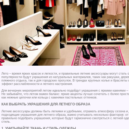
Лето – время ярких красок и легкости, и правильные летние аксессуары могут стать о
популярности будут украшения из натуральных материалов, таких как ракушки, дерев
пляжного отдыха, так и для городских прогулок. В трендах крупных колье и браслеты
эффект расслабленности и летнего настроения.
Для вечерних мероприятий летом идеально подойдут украшения с яркими камнями – 
Не забывайте, что летом важен баланс: яркие акценты лучше сочетать с более про
как нежные цепочки или кольца с камнями пастельных оттенков.
КАК ВЫБРАТЬ УКРАШЕНИЯ ДЛЯ ЛЕТНЕГО ОБРАЗА
Летние аксессуары должны быть легкими и удобными, отражать атмосферу сезона и 
подходящие украшения для летнего образа, важно учитывать несколько факторов: от 
правильно подобрать украшения, которые будут гармонично смотреться с летней од
стиль.
1. УЧИТЫВАЙТЕ ТКАНЬ И СТИЛЬ ОДЕЖДЫ