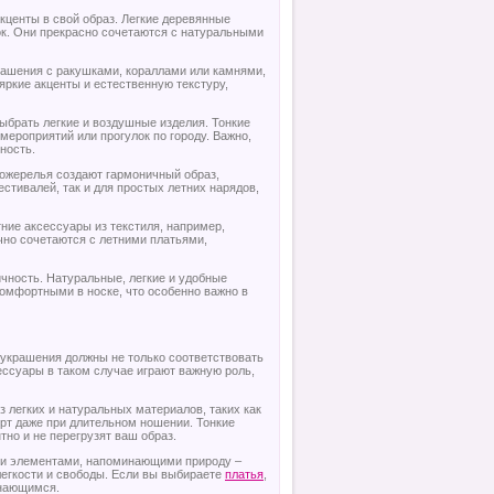
кценты в свой образ. Легкие деревянные
лок. Они прекрасно сочетаются с натуральными
рашения с ракушками, кораллами или камнями,
ркие акценты и естественную текстуру,
выбрать легкие и воздушные изделия. Тонкие
мероприятий или прогулок по городу. Важно,
ность.
 ожерелья создают гармоничный образ,
стивалей, так и для простых летних нарядов,
тние аксессуары из текстиля, например,
чно сочетаются с летними платьями,
ичность. Натуральные, легкие и удобные
комфортными в носке, что особенно важно в
 украшения должны не только соответствовать
ессуары в таком случае играют важную роль,
 легких и натуральных материалов, таких как
рт даже при длительном ношении. Тонкие
тно и не перегрузят ваш образ.
или элементами, напоминающими природу –
легкости и свободы. Если вы выбираете
платья
,
инающимся.