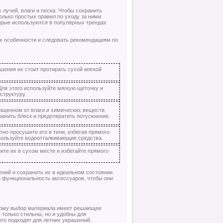
 лучей, влаги и песка. Чтобы сохранить
олько простых правил по уходу за ними.
торые используются в популярных трендах
их особенности и следовать рекомендациям по
шения их стоит протирать сухой мягкой
Для этого используйте мягкую щеточку и
структуру.
ищенном от влаги и химических веществ.
анить блеск и предотвратить потускнение.
тно просушите его в тени, избегая прямого
спользуйте водоотталкивающие средства.
ите их в сухом месте и избегайте прямого
ний и сохранить их в идеальном состоянии.
и функциональность аксессуаров, чтобы они
этому выбор материала имеет решающее
 только стильны, но и удобны для
го подходят для летних украшений.