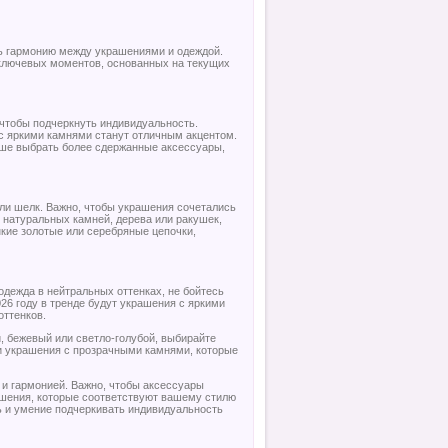
ь гармонию между украшениями и одеждой.
 ключевых моментов, основанных на текущих
 чтобы подчеркнуть индивидуальность.
 с яркими камнями станут отличным акцентом.
учше выбрать более сдержанные аксессуары,
 или шелк. Важно, чтобы украшения сочетались
 натуральных камней, дерева или ракушек,
нкие золотые или серебряные цепочки,
одежда в нейтральных оттенках, не бойтесь
26 году в тренде будут украшения с яркими
оттенков.
й, бежевый или светло-голубой, выбирайте
ли украшения с прозрачными камнями, которые
 и гармонией. Важно, чтобы аксессуары
рашения, которые соответствуют вашему стилю
ть и умение подчеркивать индивидуальность