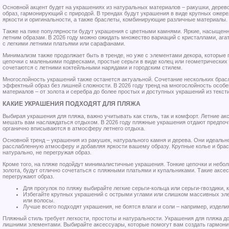
Основной акцент будет на украшениях из натуральных материалов – ракушки, дерево
образ, гармонирующий с природой. В трендах будут украшения в виде крупных ожер
яркости и оригинальности, а также браслеты, комбинирующие различные материалы.
Также на пике популярности будут украшения с цветными камнями. Яркие, насыщенн
летним образам. В 2026 году можно ожидать множество вариаций с кристаллами, ага
с легкими летними платьями или сарафанами.
Минимализм также продолжает быть в тренде, но уже с элементами декора, которые
цепочки с маленькими подвесками, простые серьги в виде колец или геометрических
сочетаются с летними коктейльными нарядами и городским стилем.
Многослойность украшений также останется актуальной. Сочетание нескольких брас
эффектный образ без лишней сложности. В 2026 году тренд на многослойность особ
материалов – от золота и серебра до более простых и доступных украшений из тексти
КАКИЕ УКРАШЕНИЯ ПОДХОДЯТ ДЛЯ ПЛЯЖА
Выбирая украшения для пляжа, важно учитывать как стиль, так и комфорт. Летние а
мешать вам наслаждаться отдыхом. В 2026 году пляжные украшения отдают предпо
органично вписываются в атмосферу летнего отдыха.
Основной тренд – украшения из ракушек, натурального камня и дерева. Они идеальн
расслабленную атмосферу и добавляя яркости вашему образу. Крупные колье и брас
натурально, не перегружая образ.
Кроме того, на пляже подойдут минималистичные украшения. Тонкие цепочки и небо
золота, будут отлично сочетаться с пляжными платьями и купальниками. Такие аксе
перегружают образ.
Для прогулок по пляжу выбирайте легкие серьги-кольца или серьги-гвоздики, 
Избегайте крупных украшений с острыми углами или слишком массивных эле
или волосы.
Лучше всего подходят украшения, не боятся влаги и соли – например, издели
Пляжный стиль требует легкости, простоты и натуральности. Украшения для пляжа д
лишними элементами. Выбирайте аксессуары, которые помогут вам создать гармонич