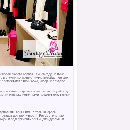
сновой любого образа. В 2026 году на пике
о и стекло, которые отлично подойдут как для
 с элементами этно и бохо, которые создают
они добавят выразительности вашему образу.
стыми и минималистичными предметами, такими
дополнять ваш стиль. Чтобы выбрать
трендов до практичности. Рассмотрим, как
еждой и подчеркивать ваш индивидуальный