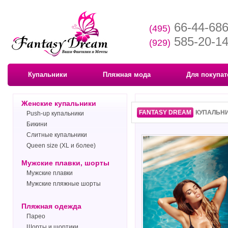
66-44-68
(495)
585-20-1
(929)
Купальники
Пляжная мода
Для покупат
Женские купальники
FANTASY DREAM
КУПАЛЬН
Push-up купальники
Бикини
Слитные купальники
Queen size (XL и более)
Мужские плавки, шорты
Мужские плавки
Мужские пляжные шорты
Пляжная одежда
Парео
Шорты и шортики