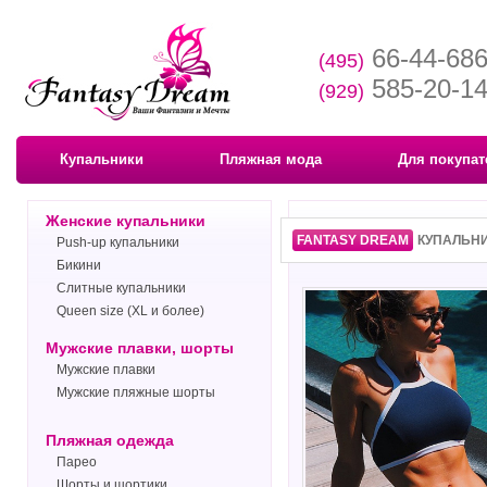
66-44-68
(495)
585-20-1
(929)
Купальники
Пляжная мода
Для покупат
Женские купальники
FANTASY DREAM
КУПАЛЬНИ
Push-up купальники
Бикини
Слитные купальники
Queen size (XL и более)
Мужские плавки, шорты
Мужские плавки
Мужские пляжные шорты
Пляжная одежда
Парео
Шорты и шортики