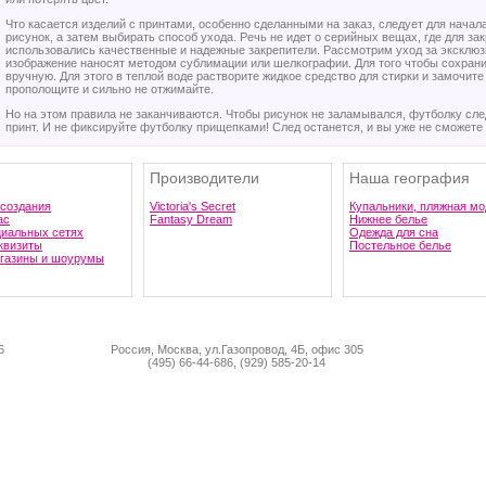
Что касается изделий с принтами, особенно сделанными на заказ, следует для начал
рисунок, а затем выбирать способ ухода. Речь не идет о серийных вещах, где для з
использовались качественные и надежные закрепители. Рассмотрим уход за эксклю
изображение наносят методом сублимации или шелкографии. Для того чтобы сохрани
вручную. Для этого в теплой воде растворите жидкое средство для стирки и замочите
прополощите и сильно не отжимайте.
Но на этом правила не заканчиваются. Чтобы рисунок не заламывался, футболку след
принт. И не фиксируйте футболку прищепками! След останется, и вы уже не сможете 
Производители
Наша география
 создания
Victoria's Secret
Купальники, пляжная мо
ас
Fantasy Dream
Нижнее белье
циальных сетях
Одежда для сна
квизиты
Постельное белье
газины и шоурумы
6
Россия, Москва, ул.Газопровод, 4Б, офис 305
(495) 66-44-686, (929) 585-20-14