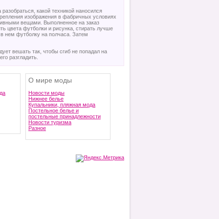
а разобраться, какой техникой наносился
акрепления изображения в фабричных условиях
зивными вещами. Выполненное на заказ
ть цвета футболки и рисунка, стирать лучше
 в нем футболку на полчаса. Затем
ует вешать так, чтобы сгиб не попадал на
его разгладить.
О мире моды
да
Новости моды
Нижнее белье
Купальники, пляжная мода
Постельное белье и
постельные принадлежности
Новости туризма
Разное