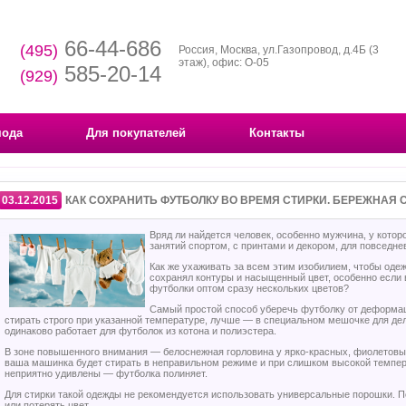
66-44-686
(495)
Россия, Москва, ул.Газопровод, д.4Б (3
этаж), офис: О-05
585-20-14
(929)
мода
Для покупателей
Контакты
03.12.2015
КАК СОХРАНИТЬ ФУТБОЛКУ ВО ВРЕМЯ СТИРКИ. БЕРЕЖНАЯ С
Вряд ли найдется человек, особенно мужчина, у котор
занятий спортом, с принтами и декором, для повседне
Как же ухаживать за всем этим изобилием, чтобы одеж
сохранял контуры и насыщенный цвет, особенно если 
футболки оптом сразу нескольких цветов?
Самый простой способ уберечь футболку от деформац
стирать строго при указанной температуре, лучше — в специальном мешочке для де
одинаково работает для футболок из котона и полиэстера.
В зоне повышенного внимания — белоснежная горловина у ярко-красных, фиолетовы
ваша машинка будет стирать в неправильном режиме и при слишком высокой темпер
неприятно удивлены — футболка полиняет.
Для стирки такой одежды не рекомендуется использовать универсальные порошки. П
или потерять цвет.