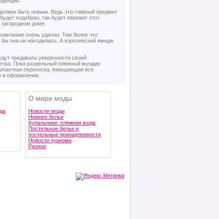
нденций.
 должен быть новым. Ведь это главный предмет
будет подобран, так будет пережит этот
 загородном доме.
 компанию очень удачно. Тем более что
 бы она ни находилась. А королевский имидж
удут предавать уверенности своей
метра. Пока раздельный пляжный мундир
омпактная переноска, вмещающая все
в в оформлении.
О мире моды
да
Новости моды
Нижнее белье
Купальники, пляжная мода
Постельное белье и
постельные принадлежности
Новости туризма
Разное