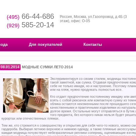
66-44-686
(495)
Россия, Москва, ул.Газопровод, д.4Б (3
этаж), офис: О-05
585-20-14
(929)
мода
Для покупателей
Контакты
08.01.2014
МОДНЫЕ СУМКИ ЛЕТО 2014
Экспериментируя со своим стилем, модницы постоянн
такой заметной, как сумка. Отдавая предпочтение ко
себе не только имидж, но и настроение. Поэтому план
или на пляж, нужно продумать полностью все.
Кто отдает предпочтение постоянному имиджу или амп
взять с собой рюкзачок или компактную сумку из темно
облика остаются неизменными после прошедшего сезо
качественными и практичными изделиями из натураль
долгое время. Остальные могут отправляться в бутик 
того предмета, без которого никак нельзя будет решит
курортах или отечественных пляжах.
Тем же, кто стремится к совершенству и открытию для себя чего-то нового, можно 
гардероба. Выбирая летнюю верхнюю и нижнюю одежду, а также пляжные аксессуары
каждая модница почувствует небезразличные реплики соперниц, оценивающие взгля