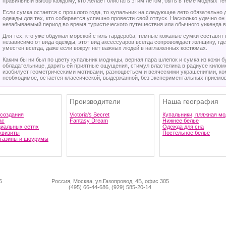
правильный выбор каждому, кто желает блистать этим летом, быть в теме модных те
Если сумка остается с прошлого года, то купальник на следующее лето обязательно
одежды для тех, кто собирается успешно провести свой отпуск. Насколько удачно он 
незабываемый период во время туристического путешествия или обычного уикенда в
Для тех, кто уже обдумал морской стиль гардероба, темные кожаные сумки составят
независимо от вида одежды, этот вид аксессуаров всегда сопровождает женщину, где
уместен всегда, даже если вокруг нет важных людей в наглаженных костюмах.
Каким бы ни был по цвету купальник модницы, верная пара шлепок и сумка из кожи б
обладательнице, дарить ей приятные ощущения, стимул властелина в радиусе кило
изобилует геометрическими мотивами, разноцветьем и всяческими украшениями, к
необходимое, остается классической, выдержанной, без экспериментальных приемо
Производители
Наша география
 создания
Victoria's Secret
Купальники, пляжная мо
ас
Fantasy Dream
Нижнее белье
циальных сетях
Одежда для сна
квизиты
Постельное белье
газины и шоурумы
6
Россия, Москва, ул.Газопровод, 4Б, офис 305
(495) 66-44-686, (929) 585-20-14