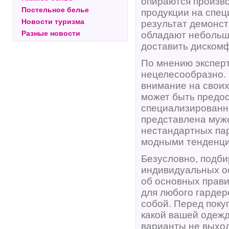
опираются произво
Постельное белье
продукции на спе
Новости туризма
результат демонст
Разные новости
обладают небольш
доставить дискомф
По мнению экспер
нецелесообразно. 
внимание на своих 
может быть предо
специализированны
представлена мужс
нестандартных па
модными тенденци
Безусловно, подби
индивидуальных ос
об основных прави
для любого гардер
собой. Перед поку
какой вашей одежд
варианты не выход