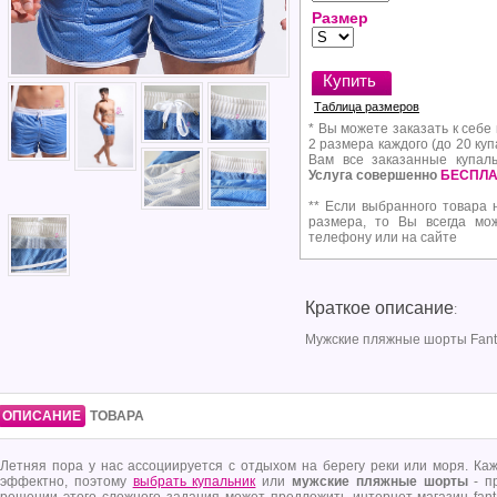
Размер
Таблица размеров
* Вы можете заказать к себе
2 размера каждого (до 20 куп
Вам все заказанные купал
Услуга совершенно
БЕСПЛА
** Если выбранного товара 
размера, то Вы всегда мо
телефону или на сайте
Краткое описание
:
Мужские пляжные шорты Fant
ОПИСАНИЕ
ТОВАРА
Летняя пора у нас ассоциируется с отдыхом на берегу реки или моря. Ка
эффектно, поэтому
выбрать купальник
или
мужские пляжные шорты
- п