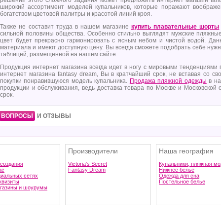
решении этого сложного задания может предложить интернет магазин fan
широкий ассортимент моделей купальников, которые поражают воображ
богатством цветовой палитры и красотой линий кроя.
Также не составит труда в нашем магазине
купить плавательные шорты
сильной половины общества. Особенно стильно выглядят мужские пляжные 
цвет будет прекрасно гармонировать с ясным небом и чистой водой. Да
материала и имеют доступную цену. Вы всегда сможете подобрать себе нуж
таблицей, размещенной на нашем сайте.
Продукция интернет магазина всегда идет в ногу с мировыми тенденциями
интернет магазина fantasy dream, Вы в кратчайший срок, не вставая со с
покупки понравившуюся модель купальника.
Продажа пляжной одежды
в на
продукции и обслуживания, ведь доставка товара по Москве и Московской
срок.
ВОПРОСЫ
И ОТЗЫВЫ
Производители
Наша география
 создания
Victoria's Secret
Купальники, пляжная мо
ас
Fantasy Dream
Нижнее белье
циальных сетях
Одежда для сна
квизиты
Постельное белье
газины и шоурумы