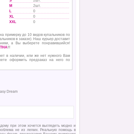
S
2шт.
M
2шт.
L
0
XL
0
XXL
0
 на примерку до 10 видов купальников по
альников в заказе). Наш курьер доставит
ьники, а Вы выберете понравившийся!
ТНА
!!!
нет в наличии, или же нет нужного Вам
жете оформить предзаказ на него по
asy Dream
ждому при этом хочется выглядеть модно и
роблема не из легких. Реальную помощь в