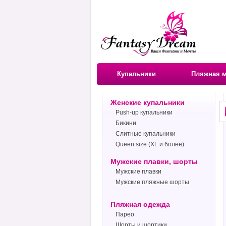
Купальники
Пляжная 
Женские купальники
Push-up купальники
Бикини
Слитные купальники
Queen size (XL и более)
Мужские плавки, шорты
Мужские плавки
Мужские пляжные шорты
Пляжная одежда
Парео
Шорты и шортики