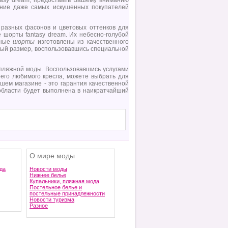
tasy dream, предоставив Вашему вниманию
ение даже самых искушенных покупателей
разных фасонов и цветовых оттенков для
шорты fantasy dream. Их небесно-голубой
нные
шорты
изготовлены из качественного
ный размер, воспользовавшись специальной
 пляжной моды. Воспользовавшись услугами
воего любимого кресла, можете выбрать для
шем магазине - это гарантия качественной
 области будет выполнена в наикратчайший
О мире моды
да
Новости моды
Нижнее белье
Купальники, пляжная мода
Постельное белье и
постельные принадлежности
Новости туризма
Разное