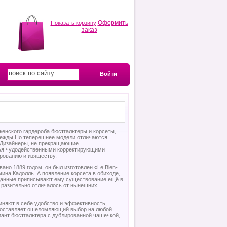
Оформить
Показать корзину
заказ
Войти
енского гардероба бюстгальтеры и корсеты,
одежды.Но теперешнее модели отличаются
. Дизайнеры, не прекращающие
лья чудодейственными корректирующими
арованию и изяществу.
ано 1889 годом, он был изготовлен «Le Bien-
ина Кадолль. А появление корсета в обиходе,
е данные приписывают ему существование ещё в
о разительно отличалось от нынешних
иняют в себе удобство и эффективность,
едоставляет ошеломляющий выбор на любой
ариант бюстгальтера с дублированной чашечкой,