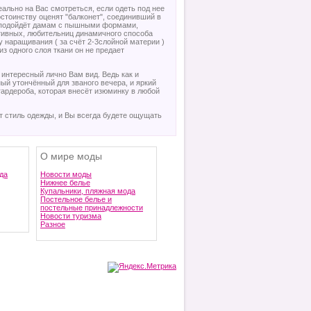
ально на Вас смотреться, если одеть под нее
стоинству оценят "балконет", соединивший в
 - подойдёт дамам с пышными формами,
ртивных, любительниц динамичного способа
 наращивания ( за счёт 2-3слойной материи )
з одного слоя ткани он не предает
, интересный лично Вам вид. Ведь как и
ный утончённый для званого вечера, и яркий
 гардероба, которая внесёт изюминку в любой
т стиль одежды, и Вы всегда будете ощущать
О мире моды
да
Новости моды
Нижнее белье
Купальники, пляжная мода
Постельное белье и
постельные принадлежности
Новости туризма
Разное