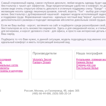
Самый откровенный наряд, самое глубокое декольте, любая модель одежды будет иде
бюстгальтер с «push up» эффектом. Леди предпочитающие удобство и комфорт, по до
своем виде очень открытую область декольте и отличную поддержку снизу. "Бандо"
желающим носить одежду лишенную рукавов, плечей, ворота. "Топ" - выбор для спо
жизни. Бюстгальтер с дублированной чашечкой - вариант модели исполняющей задачу
и поддержки груди. Формованная чашечка - идеально честный вид "верха", выполнен и
дополнительного размера и подходит женщинам абсолютно довольным своей грудью.
Если же Ваш выбор - корсет, загляните на сайт и подберите среди разнообразия свой
бюстгальтеров их есть множество вариантов. Здесь и для ежедневной носки, и стиль
для вечеринки, и корсет делового стиля - для офиса, и просто как интересная деталь
Ваш наряд.
Подберите то что Вам нужно, в данной ситуации, модель подходящую под именно это
идеальный комфорт и иметь потрясающий внешний вид.
Производители
Наша география
 создания
Victoria's Secret
Купальники, пляжная мо
ас
Fantasy Dream
Нижнее белье
циальных сетях
Одежда для сна
квизиты
Постельное белье
газины и шоурумы
6
Россия, Москва, ул.Газопровод, 4Б, офис 305
(495) 66-44-686, (929) 585-20-14