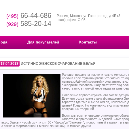
66-44-686
(495)
Россия, Москва, ул.Газопровод, д.4Б (3
этаж), офис: О-05
585-20-14
(929)
мода
Для покупателей
Контакты
17.04.2013
ИСТИННО ЖЕНСКОЕ ОЧАРОВАНИЕ БЕЛЬЯ
Раньше, предметы исключительно женского ж
несли в себе функции разве что элемента 
непревзойдённой красотой и элегантностью
экспериментировать, наделяют этот вид бе
качествами, в полной мере отдавая дань оч
Появление первого кружевного бюсте датиров
Etre» его создателем стала француженка Эрм
теряется где то в с XV по XVI вв, некоторы
давней Греции. Но конечно их вид и качеств
прекрасных творений.
Бюстгальтеры теперешнего поколения объед
качество и практичность моделей. Сайт пр
вкус. Здесь и «push up» , и хит 50 - "бандо",и "балконет", и спортивный вариант, и в
а также с формованной ( мягкой чашечкой), и многие другие.