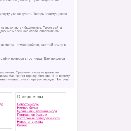
 проверьте, какие услуги входят в пакет,
минуту уже не купить. Теперь преимущество
о не включаются бюджетные. Также сайты
удобные маленькие отели, апартаменты,
мые места - отмена рейсов, занятый номер в
графии номеров в гостинице. Вам придется
перимент. Сравнили, сколько тратят на
тели Mac тратят гораздо больше. И не потому,
анты путешествий в первую очередь. Поэтому
О мире моды
да
Новости моды
Нижнее белье
Купальники, пляжная мода
Постельное белье и
постельные принадлежности
Новости туризма
Разное