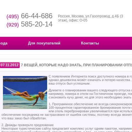
66-44-686
(495)
Россия, Москва, ул.Газопровод, д.4Б (3
этаж), офис: О-05
585-20-14
(929)
мода
Для покупателей
Контакты
07.11.2012
7 ВЕЩЕЙ, КОТОРЫЕ НАДО ЗНАТЬ, ПРИ ПЛАНИРОВАНИИ ОТП
С появлением Интернета поиск доступного номера в г
однако дешевизна может означать и потерю качества. 
ваш отпуск был успешным.
Думаете о планировании вашего следующего отпуска о
например, номера в отели на Гостиничном проезде, по
сэкономить кучу денег, но для этого необходимо знат
1. Программное обеспечение не всегда синхронизиров
100-процентное гарантированное бронирование почти н
или отель перебронирован увеличивается при исполь
обеспечение посредника не застраховано от ошибок системы, поэтому всегда звонит
что ваш заказ был обработан.
2. Дважды проверьте предложение
Некоторые туристические сайты предлагают комплекс услуг одним пакетом, наприме