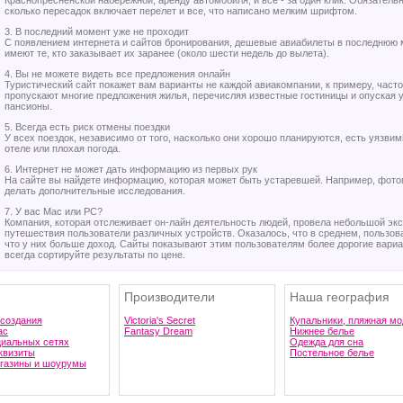
Краснопресненской набережной, аренду автомобиля, и все - за один клик. Обязательно
сколько пересадок включает перелет и все, что написано мелким шрифтом.
3. В последний момент уже не проходит
С появлением интернета и сайтов бронирования, дешевые авиабилеты в последнюю 
имеют те, кто заказывает их заранее (около шести недель до вылета).
4. Вы не можете видеть все предложения онлайн
Туристический сайт покажет вам варианты не каждой авиакомпании, к примеру, част
пропускают многие предложения жилья, перечисляя известные гостиницы и опуская 
пансионы.
5. Всегда есть риск отмены поездки
У всех поездок, независимо от того, насколько они хорошо планируются, есть уязви
отеле или плохая погода.
6. Интернет не может дать информацию из первых рук
На сайте вы найдете информацию, которая может быть устаревшей. Например, фото
делать дополнительные исследования.
7. У вас Mac или PC?
Компания, которая отслеживает он-лайн деятельность людей, провела небольшой экс
путешествия пользователи различных устройств. Оказалось, что в среднем, пользова
что у них больше доход. Сайты показывают этим пользователям более дорогие вари
всегда сортируйте результаты по цене.
Производители
Наша география
 создания
Victoria's Secret
Купальники, пляжная мо
ас
Fantasy Dream
Нижнее белье
циальных сетях
Одежда для сна
квизиты
Постельное белье
газины и шоурумы