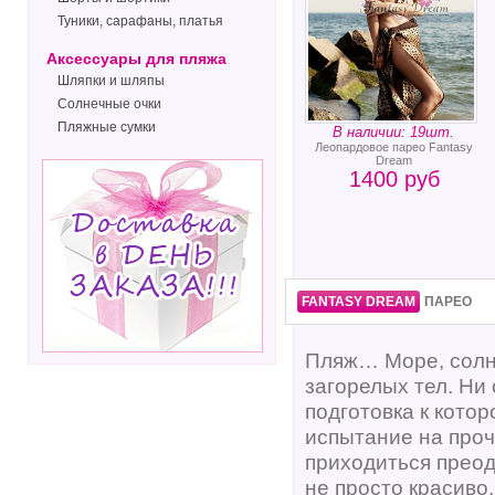
Туники, сарафаны, платья
Аксессуары для пляжа
Шляпки и шляпы
Солнечные очки
Пляжные сумки
В наличии: 19шт.
Леопардовое парео Fantasy
Dream
1400 руб
FANTASY DREAM
ПАРЕО
Пляж… Море, солнц
загорелых тел. Ни
подготовка к кото
испытание на проч
приходиться преод
не просто красиво