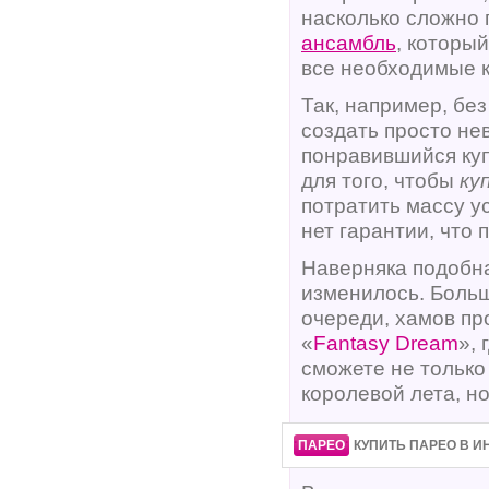
насколько сложно 
ансамбль
, которы
все необходимые к
Так, например, бе
создать просто не
понравившийся купа
для того, чтобы
ку
потратить массу ус
нет гарантии, что
Наверняка подобна
изменилось. Больш
очереди, хамов пр
«
Fantasy Dream
»,
сможете не тольк
королевой лета, н
·
·
ПАРЕО
КУПИТЬ ПАРЕО В И