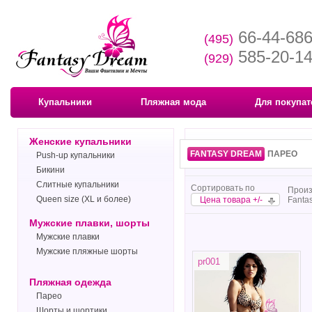
66-44-68
(495)
585-20-1
(929)
Купальники
Пляжная мода
Для покупат
Женские купальники
FANTASY DREAM
ПАРЕО
Push-up купальники
Бикини
Слитные купальники
Сортировать по
Произ
Queen size (XL и более)
Цена товара +/-
Fanta
Мужские плавки, шорты
Мужские плавки
Мужские пляжные шорты
pr001
Пляжная одежда
Парео
Шорты и шортики