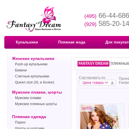
66-44-68
(495)
585-20-1
(929)
Купальники
Пляжная мода
Для покупат
Женские купальники
FANTASY DREAM
ПЛЯЖНЫЕ 
Push-up купальники
Бикини
Слитные купальники
Сортировать по
Произ
Queen size (XL и более)
Цена товара +/-
Fanta
Мужские плавки, шорты
Мужские плавки
Мужские пляжные шорты
sp005
Пляжная одежда
Парео
Шорты и шортики