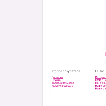
Уголок покупателя
О Нас
Доставка
История
Оплата
СМИ о н
Таблица размеров
Мы в со
Условия возврата
Наши ре
Наши ма