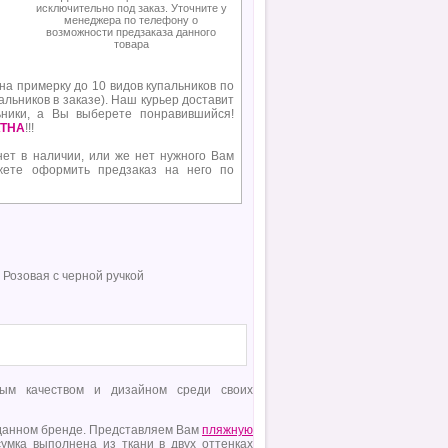
исключительно под заказ. Уточните у
менеджера по телефону о
возможности предзаказа данного
товара
 на примерку до 10 видов купальников по
альников в заказе). Наш курьер доставит
ьники, а Вы выберете понравившийся!
ТНА
!!!
нет в наличии, или же нет нужного Вам
жете оформить предзаказ на него по
 Розовая с черной ручкой
ным качеством и дизайном среди своих
 данном бренде. Представляем Вам
пляжную
умка выполнена из ткани в двух оттенках