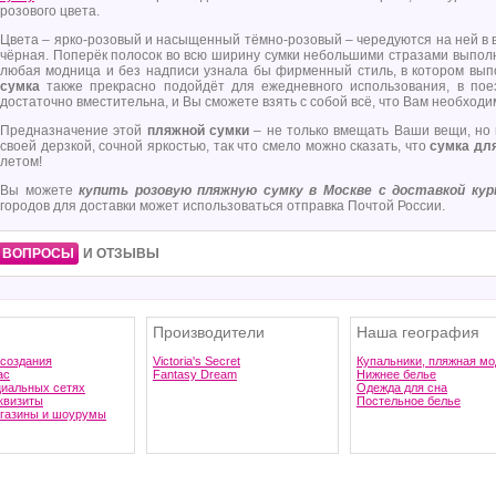
розового цвета.
Цвета – ярко-розовый и насыщенный тёмно-розовый – чередуются на ней в в
чёрная. Поперёк полосок во всю ширину сумки небольшими стразами выпол
любая модница и без надписи узнала бы фирменный стиль, в котором вып
сумка
также прекрасно подойдёт для ежедневного использования, в пое
достаточно вместительна, и Вы сможете взять с собой всё, что Вам необходи
Предназначение этой
пляжной сумки
– не только вмещать Ваши вещи, но 
своей дерзкой, сочной яркостью, так что смело можно сказать, что
сумка дл
летом!
Вы можете
купить розовую пляжную сумку в Москве с доставкой курь
городов для доставки может использоваться отправка Почтой России.
ВОПРОСЫ
И ОТЗЫВЫ
Производители
Наша география
 создания
Victoria's Secret
Купальники, пляжная мо
ас
Fantasy Dream
Нижнее белье
циальных сетях
Одежда для сна
квизиты
Постельное белье
газины и шоурумы