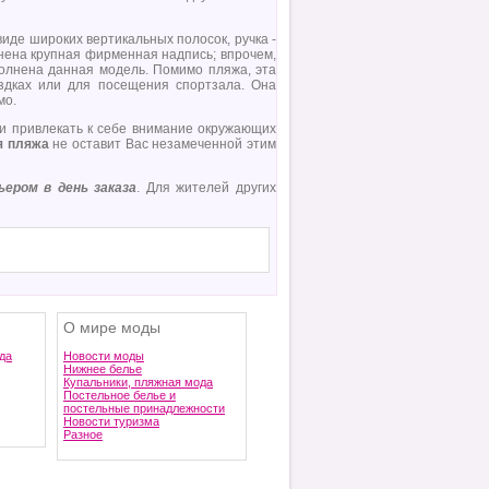
иде широких вертикальных полосок, ручка -
нена крупная фирменная надпись; впрочем,
олнена данная модель. Помимо пляжа, эта
здках или для посещения спортзала. Она
мо.
и привлекать к себе внимание окружающих
я пляжа
не оставит Вас незамеченной этим
ером в день заказа
. Для жителей других
О мире моды
да
Новости моды
Нижнее белье
Купальники, пляжная мода
Постельное белье и
постельные принадлежности
Новости туризма
Разное