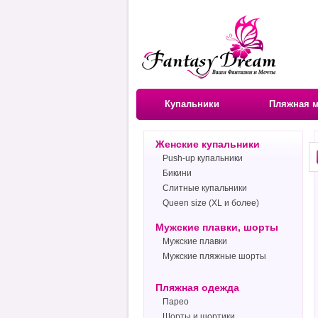
Купальники
Пляжная 
Женские купальники
Push-up купальники
Бикини
Слитные купальники
Queen size (XL и более)
Мужские плавки, шорты
Мужские плавки
Мужские пляжные шорты
Пляжная одежда
Парео
Шорты и шортики