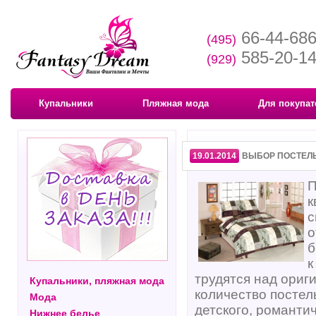
66-44-68
(495)
585-20-1
(929)
Купальники
Пляжная мода
Для покупат
19.01.2014
ВЫБОР ПОСТЕЛ
П
к
с
о
б
к
трудятся над ориг
Купальники, пляжная мода
количество постел
Мода
детского, романтич
Нижнее белье