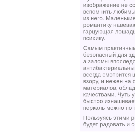
изображение не со
вспомнить любимый
из него. Маленьки
романтику навеваю
гарцующая лошадь)
психику.
Самым практичным
безопасный для зд
а заломы впоследс
антибактериальным
всегда смотрится ш
взору, и нежен на
материалов, обла
качествами. Чуть у
быстро изнашиваетс
перкаль можно по 
Пользуясь этими р
будет радовать и с