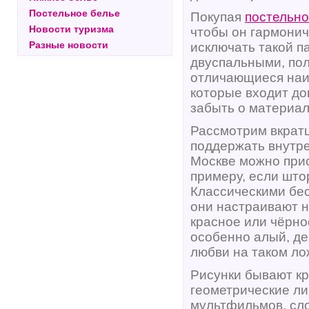
Постельное белье
Покупая
постельно
Новости туризма
чтобы он гармонич
Разные новости
исключать такой п
двуспальными, пол
отличающиеся наи
которые входит до
забыть о материал
Рассмотрим вкрат
поддержать внутре
Москве можно прио
примеру, если што
Классическими бе
они настраивают 
красное или чёрное
особенно алый, де
любви на таком ло
Рисунки бывают кр
геометрические ли
мультфильмов, сло