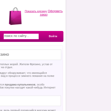
Оформить
Показать корзину
заказ
Войти
ЯЗИНО
 теплых морей. Жители Фрязино, устав от
 на отдых.
 вдруг обнаруживает, что имеющийся
вид в процессе зимнего лежания на полке
ется
продажа купальников
, особо
ов покупки находят какой-нибудь Интернет
ки, ведь первый попавшийся магазин может