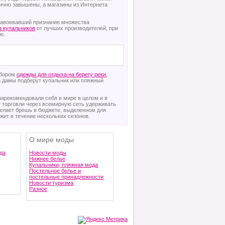
гично завышены, а магазины из Интернета
 завоевавший признание множества
а купальников
от лучших производителей, при
ю.
ыбором
одежды для отдыха на берегу реки,
 а дамы подберут купальник или пляжный
зарекомендовали себя в мире в целом и в
т торговли через всемирную сеть удерживать
делает брешь в бюджете, выделенном для
ужит в течение нескольких сезонов.
О мире моды
да
Новости моды
Нижнее белье
Купальники, пляжная мода
Постельное белье и
постельные принадлежности
Новости туризма
Разное