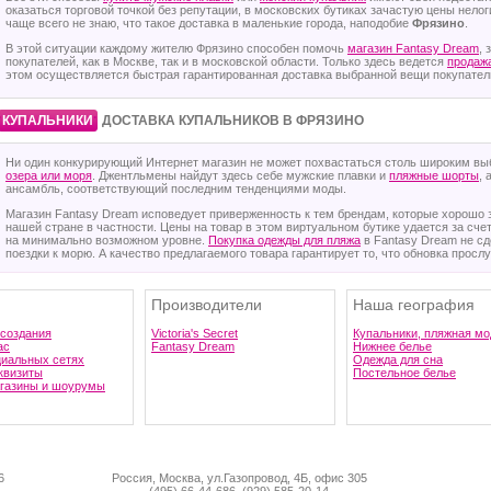
оказаться торговой точкой без репутации, в московских бутиках зачастую цены нело
чаще всего не знаю, что такое доставка в маленькие города, наподобие
Фрязино
.
В этой ситуации каждому жителю Фрязино способен помочь
магазин Fantasy Dream
,
покупателей, как в Москве, так и в московской области. Только здесь ведется
продаж
этом осуществляется быстрая гарантированная доставка выбранной вещи покупател
·
·
КУПАЛЬНИКИ
ДОСТАВКА КУПАЛЬНИКОВ В ФРЯЗИНО
Ни один конкурирующий Интернет магазин не может похвастаться столь широким в
озера или моря
. Джентльмены найдут здесь себе мужские плавки и
пляжные шорты
,
ансамбль, соответствующий последним тенденциями моды.
Магазин Fantasy Dream исповедует приверженность к тем брендам, которые хорошо 
нашей стране в частности. Цены на товар в этом виртуальном бутике удается за сче
на минимально возможном уровне.
Покупка одежды для пляжа
в Fantasy Dream не с
поездки к морю. А качество предлагаемого товара гарантирует то, что обновка просл
Производители
Наша география
 создания
Victoria's Secret
Купальники, пляжная мо
ас
Fantasy Dream
Нижнее белье
циальных сетях
Одежда для сна
квизиты
Постельное белье
газины и шоурумы
6
Россия, Москва, ул.Газопровод, 4Б, офис 305