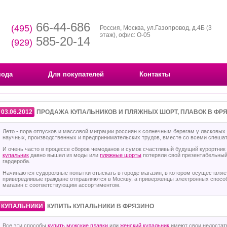
66-44-686
(495)
Россия, Москва, ул.Газопровод, д.4Б (3
этаж), офис: О-05
585-20-14
(929)
мода
Для покупателей
Контакты
03.06.2012
ПРОДАЖА КУПАЛЬНИКОВ И ПЛЯЖНЫХ ШОРТ, ПЛАВОК В ФР
Лето - пора отпусков и массовой миграции россиян к солнечным берегам у ласковых
научных, производственных и предпринимательских трудов, вместе со всеми спешат
И очень часто в процессе сборов чемоданов и сумок счастливый будущий курортник
купальник
давно вышел из моды или
пляжные шорты
потеряли свой презентабельный 
гардероба.
Начинаются судорожные попытки отыскать в городе магазин, в котором осуществля
привередливые граждане отправляются в Москву, а приверженцы электронных способ
магазин с соответствующим ассортиментом.
·
·
КУПАЛЬНИКИ
КУПИТЬ КУПАЛЬНИКИ В ФРЯЗИНО
Все эти способы
купить мужские плавки
или
женский купальник
имеют свои недостат