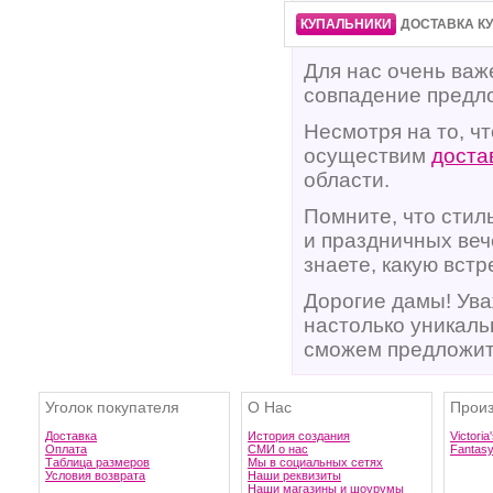
·
·
КУПАЛЬНИКИ
ДОСТАВКА К
Для нас очень важ
совпадение предло
Несмотря на то, ч
осуществим
доста
области.
Помните, что стил
и праздничных ве
знаете, какую вст
Дорогие дамы! Ува
настолько уникаль
сможем предложить
Уголок покупателя
О Нас
Произ
Доставка
История создания
Victoria
Оплата
СМИ о нас
Fantas
Таблица размеров
Мы в социальных сетях
Условия возврата
Наши реквизиты
Наши магазины и шоурумы