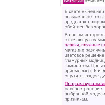
·
·
КУПАЛЬНИКИ
КУПИТЬ КУП
В свете нынешней 
возможно не тольк
предлагают широки
обойтись без хор
В нашем интернет
отвечающую самы
плавки
,
пляжные ш
магазине различн
цветовое решение
гламурных модниц
комфортом. Цены н
приемлемых. Каче
ощутить каждое ду
Продажа купальни
распространение. 
выбранной модели
признакам.