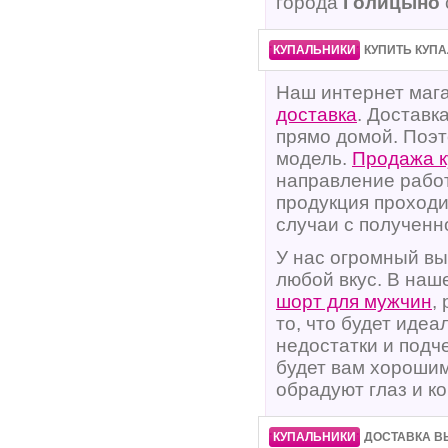
города
Голицыно
·
·
КУПАЛЬНИКИ
КУПИТЬ КУПА
Наш интернет мага
доставка
. Доставк
прямо домой. Поэт
модель.
Продажа к
направление работ
продукция проходи
случаи с получен
У нас огромный в
любой вкус. В наш
шорт для мужчин
,
то, что будет иде
недостатки и подч
будет вам хорошим
обрадуют глаз и к
·
·
КУПАЛЬНИКИ
ДОСТАВКА В