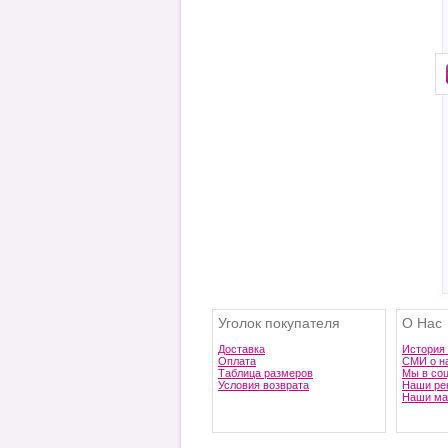
Уголок покупателя
О Нас
Доставка
История
Оплата
СМИ о н
Таблица размеров
Мы в со
Условия возврата
Наши ре
Наши ма