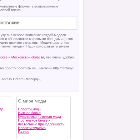
рожительные формы, а всевозможные
олевой пляжа!
ОСКОВСКИЙ
 уделил особое внимание каждой модели
тся и обновляется мировыми брендами (в том
будете приятно удивлены. Модели доступны
 может каждый. Наши консультанты имеют
оскве и Московской области
, что очень удобно.
 просто посетить наш магазин http://fantasy-
 Fantasy Dream (Люберцы).
О мире моды
да
Новости моды
Нижнее белье
Купальники, пляжная мода
Постельное белье и
постельные принадлежности
Новости туризма
Разное