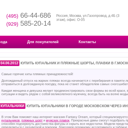
66-44-686
(495)
Россия, Москва, ул.Газопровод, д.4Б (3
этаж), офис: О-05
585-20-14
(929)
мода
Для покупателей
Контакты
04.06.2012
КУПИТЬ КУПАЛЬНИК И ПЛЯЖНЫЕ ШОРТЫ, ПЛАВКИ В Г.МОС
Самые горячие хиты пляжных принадлежностей!
Долгожданный отпуск на жарких пляжах всегда начинается с перебирания в памяти ле
отправиться в долгожданную поездку, пока не станет обладателем самых сногсшиба
Каждая женщина и девушка желает продемонстрировать свои формы во всей красе, 
ситуации и видеть рядом с собой великолепного мужчину, всегда быть на волне моды
·
·
КУПАЛЬНИКИ
КУПИТЬ КУПАЛЬНИКИ В ГОРОДЕ МОСКОВСКОМ ЧЕРЕЗ ИН
В этом Вам поможет наш интернет магазин Fantasy Dream, который специализируетс
купальников
,
пляжных шорт
и
мужских плавок
. Прекрасные дамы смогут подобрать п
способен подчеркнуть достоинства фигуры и скрыть все недостатки. Модели предста
определиться с разцветкой и покроем, благодаря огромному ассортименту и таблице