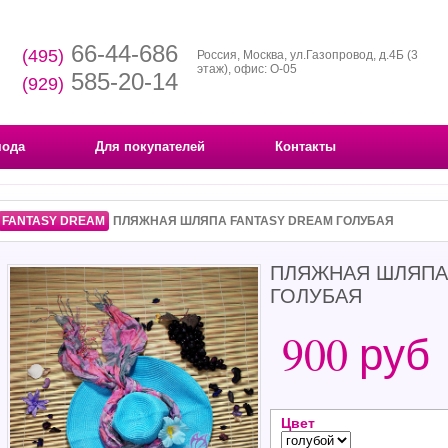
66-44-686
(495)
Россия, Москва, ул.Газопровод, д.4Б (3
этаж), офис: О-05
585-20-14
(929)
мода
Для покупателей
Контакты
FANTASY DREAM
ПЛЯЖНАЯ ШЛЯПА FANTASY DREAM ГОЛУБАЯ
ПЛЯЖНАЯ ШЛЯПА
ГОЛУБАЯ
900 руб
Цвет