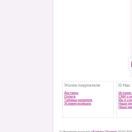
Уголок покупателя
О Нас
Доставка
История
Оплата
СМИ о н
Таблица размеров
Мы в со
Условия возврата
Наши ре
Наши ма
© Интернет-магазин
«Fantasy Dream»
2010-202