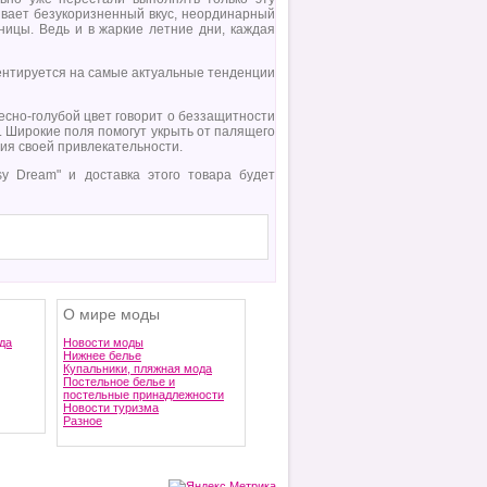
кивает безукоризненный вкус, неординарный
ницы. Ведь и в жаркие летние дни, каждая
ентируется на самые актуальные тенденции
есно-голубой цвет говорит о беззащитности
. Широкие поля помогут укрыть от палящего
ния своей привлекательности.
sy Dream" и доставка этого товара будет
О мире моды
да
Новости моды
Нижнее белье
Купальники, пляжная мода
Постельное белье и
постельные принадлежности
Новости туризма
Разное