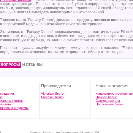
защитную функцию. Теперь, этот головной убор, в первую очередь, подчер
стиль и, конечно, яркую индивидуальность единственной своей обладатель
женщина мечтает выглядеть неповторимо и быть особенной.
Торговая марка "Fantasy Dream", предлагая в
продажу пляжные шляпы
, ори
в современной моде и на высочайшее качество материалов.
Эта модель от "Fantasy Dream" предназначена для романтичных дам. Её неб
и нежности, и подходит как юным безмятежным девушкам, так и зрелым леди
солнца нежную кожу лица, но ничто не сможет спрятать блеск глаз от осозна
Поспешите
купить голубую пляжную шляпу
в интернет-магазине "Fanta
осуществлена немедленно, вы сможете примерить обнову в этот же день.
ВОПРОСЫ
И ОТЗЫВЫ
Производители
Наша география
 создания
Victoria's Secret
Купальники, пляжная мо
ас
Fantasy Dream
Нижнее белье
циальных сетях
Одежда для сна
квизиты
Постельное белье
газины и шоурумы
6
Россия, Москва, ул.Газопровод, 4Б, офис 305