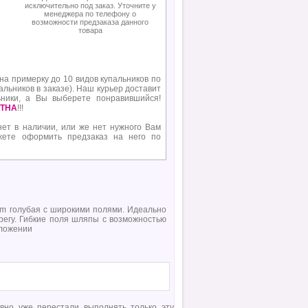
исключительно под заказ. Уточните у
менеджера по телефону о
возможности предзаказа данного
товара
 на примерку до 10 видов купальников по
альников в заказе). Наш курьер доставит
ьники, а Вы выберете понравившийся!
ТНА
!!!
нет в наличии, или же нет нужного Вам
жете оформить предзаказ на него по
m голубая с широкими полями. Идеально
регу. Гибкие поля шляпы с возможностью
оложении
авно уже перестали выполнять только эту