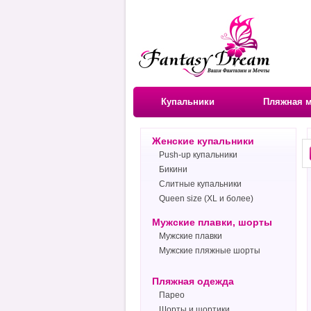
Купальники
Пляжная 
Женские купальники
Push-up купальники
Бикини
Слитные купальники
Queen size (XL и более)
Мужские плавки, шорты
Мужские плавки
Мужские пляжные шорты
Пляжная одежда
Парео
Шорты и шортики