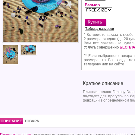
Размер
Таблица размеров
* Вы можете заказать к себе
2 размера каждого (до 20 куп
Вам все заказанные купал
Услуга совершенно
БЕСПЛА
** Если выбранного товара 
размера, то Вы всегда мо
телефону или на сайте
Краткое описание
:
Пляжная шляпа Fantasy Drea
подходит для прогулок по бе
фиксации в определенном п
ОПИСАНИЕ
ТОВАРА
Пляжные шляпки
, призванные защищать голову от солнечного удара, д