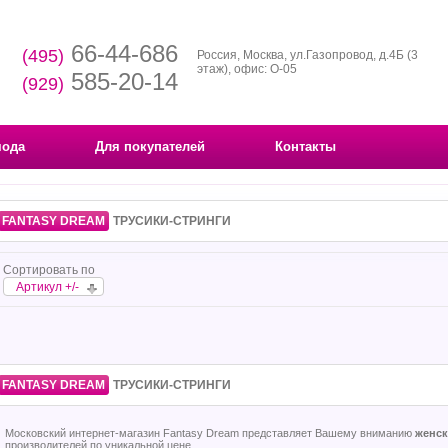
66-44-686
(495)
Россия, Москва, ул.Газопровод, д.4Б (3
этаж), офис: О-05
585-20-14
(929)
мода
Для покупателей
Контакты
FANTASY DREAM
ТРУСИКИ-СТРИНГИ
Сортировать по
Артикул +/-
FANTASY DREAM
ТРУСИКИ-СТРИНГИ
Московский интернет-магазин Fantasy Dream представляет Вашему вниманию
женск
производителей по уникальной цене.