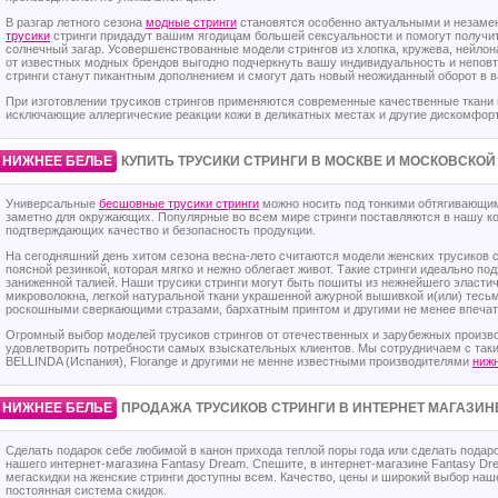
В разгар летного сезона
модные стринги
становятся особенно актуальными и незам
трусики
стринги придадут вашим ягодицам большей сексуальности и помогут получи
солнечный загар. Усовершенствованные модели стрингов из хлопка, кружева, нейлон
от известных модных брендов выгодно подчеркнуть вашу индивидуальность и непов
стринги станут пикантным дополнением и смогут дать новый неожиданный оборот в 
При изготовлении трусиков стрингов применяются современные качественные ткани 
исключающие аллергические реакции кожи в деликатных местах и другие дискомфор
·
·
НИЖНЕЕ БЕЛЬЕ
КУПИТЬ ТРУСИКИ СТРИНГИ В МОСКВЕ И МОСКОВСКОЙ
Универсальные
бесшовные трусики стринги
можно носить под тонкими обтягивающи
заметно для окружающих. Популярные во всем мире стринги поставляются в нашу к
подтверждающих качество и безопасность продукции.
На сегодняшний день хитом сезона весна-лето считаются модели женских трусиков с
поясной резинкой, которая мягко и нежно облегает живот. Такие стринги идеально 
заниженной талией. Наши трусики стринги могут быть пошиты из нежнейшего эласти
микроволокна, легкой натуральной ткани украшенной ажурной вышивкой и(или) тесь
роскошными сверкающими стразами, бархатным принтом и другими не менее впеч
Огромный выбор моделей трусиков стрингов от отечественных и зарубежных произ
удовлетворить потребности самых взыскательных клиентов. Мы сотрудничаем с так
BELLINDA (Испания), Florange и другими не менне известными производителями
нижн
·
·
НИЖНЕЕ БЕЛЬЕ
ПРОДАЖА ТРУСИКОВ СТРИНГИ В ИНТЕРНЕТ МАГАЗИН
Сделать подарок себе любимой в канон прихода теплой поры года или сделать под
нашего интернет-магазина Fantasy Dream. Спешите, в интернет-магазине Fantasy Dr
мегаскидки на женские стринги доступны всем. Качество, цены и широкий выбор наш
постоянная система скидок.