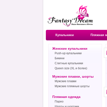
Купальники
Пляжная 
Женские купальники
Push-up купальники
Бикини
Слитные купальники
Queen size (XL и более)
Мужские плавки, шорты
Мужские плавки
Мужские пляжные шорты
Пляжная одежда
Парео
Шорты и шортики