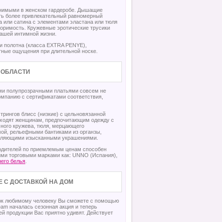
енимыми в женском гардеробе. Дышащие
ть более привлекательный равномерный
а или сатина с элементами эластана или тюля
торимость. Кружевные эротические трусики
вашей интимной жизни.
и полотна (класса EXTRA PENYE),
тные ощущения при длительной носке.
 ОБЛАСТИ
ми полупрозрачными платьями совсем не
омпанию с сертификатами соответствия,
трингов блисс (низкие) с цельновязанной
подходят женщинам, предпочитающим одежду с
чного кружева, тюля, мерцающего
мой, рельефными бантиками из органзы,
атляющими изысканными украшениями.
водителей по приемлемым ценам способен
ими торговыми марками как: UNNO (Испания),
его белья
.
Е С ДОСТАВКОЙ НА ДОМ
арок любимому человеку Вы сможете с помощью
eam началась сезонная акция и теперь
ей продукции Вас приятно удивят. Действует